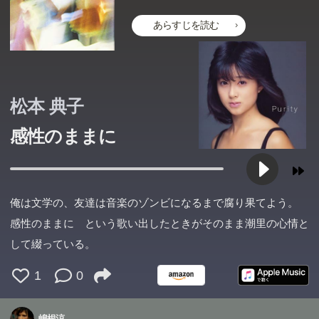
あらすじを読む
松本 典子
感性のままに
“ひかり66号”に流れる鮮血!殺された男は芸能プロダクショ
ンの実力者だった。折しも万博音楽プロデューサーの椅子
という巨大な利権をめぐり、二大芸能プロの暗闘が続いて
この本のあらすじは準備中です。Amazonで読むこともでき
俺は文学の、友達は音楽のゾンビになるまで腐り果てよう。
いた。犯人はライバルプロの人間か!?“ひかり”に絶対に追
ます。
感性のままに という歌い出したときがそのまま潮里の心情と
いつけない“こだま”新幹線の時間の壁が、捜査陣の前に立
して綴っている。
ちふさがる。独創的なトリックと鋭い社会性。鉄道推理の
記念碑的傑作。
1
0
嶋根涼