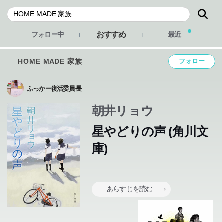
おすすめ
フォロー中
最近
HOME MADE 家族
フォロー
ふっかー復活委員長
朝井リョウ
星やどりの声 (角川文
庫)
あらすじを読む
東京ではない海の見える町で、亡くなった父の遺した喫茶
店を営むある一家に降りそそぐ奇蹟。若き直木賞受賞作家