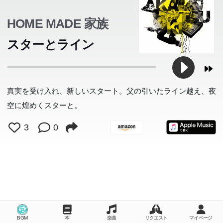
が、学生時代最後の夏に書き綴った、ある家族が「家族」
を卒業する物語。
HOME MADE 家族
スターとライン
真実を受け入れ、新しいスタート。父の引いたライン越え、夜
空に煌めくスターと。
3
0
BGM
本
楽曲
リクエスト
マイページ