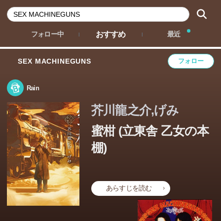
おすすめ
フォロー中
最近
SEX MACHINEGUNS
フォロー
Rain
芥川龍之介,げみ
蜜柑 (立東舎 乙女の本
棚)
あらすじを読む
この本のあらすじは準備中です。Amazonで読むこともでき
ます。