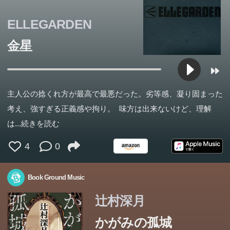
ELLEGARDEN
金星
あなたを、助けたい。
学校での居場所をなくし、閉じこもっていたこころの目の
前で、ある日突然部屋の鏡が光り始めた。輝く鏡をくぐり
主人公の捻くれ方が最高で最悪だった。劣等感、凝り固まった
抜けた先にあったのは、城のような不思議な建物。そこに
考え、強すぎる正義感や拘り。 味方は出来ないけど、理解
『君の膵臓をたべたい』著者が放つ、最旬青春小説!
はちょうどこころと似た境遇の7人が集められていた――
は
...続きを読む
なぜこの7人が、なぜこの場所に。すべてが明らかになる
4
0
とき、驚きとともに大きな感動に包まれる。
生きづらさを感じているすべての人に贈る物語。一気読み
Book Ground Music
必至の著者最高傑作。
辻村深月
かがみの孤城