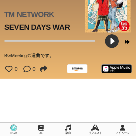
はちょうどこころと似た境遇の7人が集められていた――
なぜこの7人が、なぜこの場所に。すべてが明らかになる
TM NETWORK
とき、驚きとともに大きな感動に包まれる。
SEVEN DAYS WAR
生きづらさを感じているすべての人に贈る物語。一気読み
必至の著者最高傑作。
BGMeetingの選曲です。
0
0
BGM
本
楽曲
リクエスト
マイページ