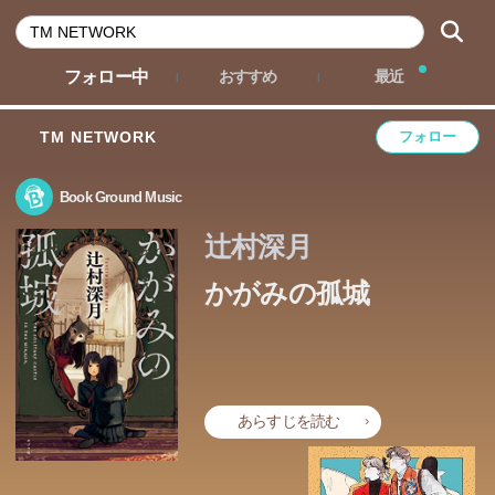
フォロー中
おすすめ
最近
TM NETWORK
フォロー
Book Ground Music
辻村深月
かがみの孤城
あなたを、助けたい。
学校での居場所をなくし、閉じこもっていたこころの目の
あらすじを読む
前で、ある日突然部屋の鏡が光り始めた。輝く鏡をくぐり
抜けた先にあったのは、城のような不思議な建物。そこに