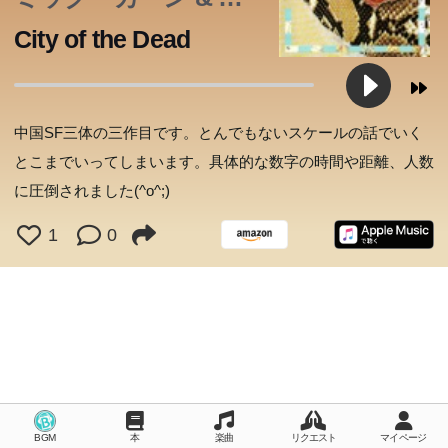
リー・ボジオ
City of the Dead
中国SF三体の三作目です。とんでもないスケールの話でいく
とこまでいってしまいます。具体的な数字の時間や距離、人数
に圧倒されました(^o^;)
1
0
BGM
本
楽曲
リクエスト
マイページ