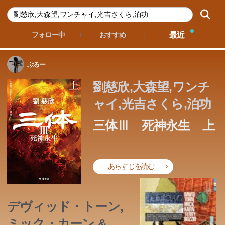
最近
フォロー中
おすすめ
ぶるー
劉慈欣,大森望,ワンチ
ャイ,光吉さくら,泊功
三体Ⅲ 死神永生 上
あらすじを読む
デヴィッド・トーン,
この本のあらすじは準備中です。Amazonで読むこともでき
ます。
ミック・カーン & テ