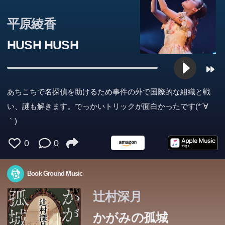
平原綾香
HUSH HUSH
あちこちで名探偵を助けるため事件の外で国際的な組織と戦
い、謎も解きます。でっかいトリックが面白かったです(*´∀
｀)
0
0
Book Ground Music
あなたを、助けたい。
竜槍戦争さ中のクリン。悪の竜女卿キティアラは、かつて
辻村深月
の恋人タニスら一行が竜卿ヴェルミナァルドを暗殺したと
かがみの孤城
学校での居場所をなくし、閉じこもっていたこころの目の
知る。ソラムニア騎士デレク卿をそそのかして秘宝ドラゴ