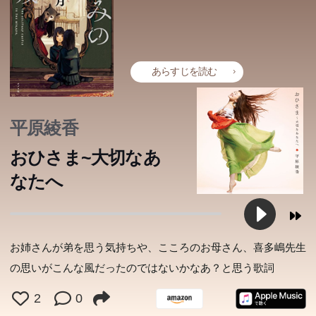
前で、ある日突然部屋の鏡が光り始めた。輝く鏡をくぐり
ン・オーブを盗ませる奸計のかたわら、嫉妬にかられたキ
この犯人は、神の目を欺く。これぞ本格! 稀代のトリック
抜けた先にあったのは、城のような不思議な建物。そこに
ティアラはタニスとローラナについて詮索するあまり、暗
メーカーが描く至高のミステリ!!
はちょうどこころと似た境遇の7人が集められていた――
殺事件関与を疑われ窮地に陥る。一方ローラナたちは、デ
なぜこの7人が、なぜこの場所に。すべてが明らかになる
レク卿らとドラゴン・オーブを入手すべく“氷壁”へ向かう
あらすじを読む
とき、驚きとともに大きな感動に包まれる。
が、秘宝の守り手で、心を読む黒エルフ魔術師の竜卿フェ
生きづらさを感じているすべての人に贈る物語。一気読み
アル=サスとの対決を余儀なくされる。シナリオに存在し
平原綾香
必至の著者最高傑作。
ながらも語られずにいた竜槍戦争舞台裏を、完全初邦訳。
おひさま~大切なあ
なたへ
お姉さんが弟を思う気持ちや、こころのお母さん、喜多嶋先生
の思いがこんな風だったのではないかなあ？と思う歌詞
2
0