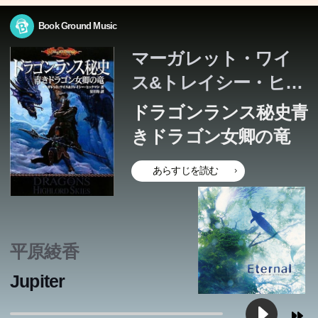
Book Ground Music
マーガレット・ワイ
ス&トレイシー・ヒッ
クマン
ドラゴンランス秘史青
きドラゴン女卿の竜
あらすじを読む
平原綾香
Jupiter