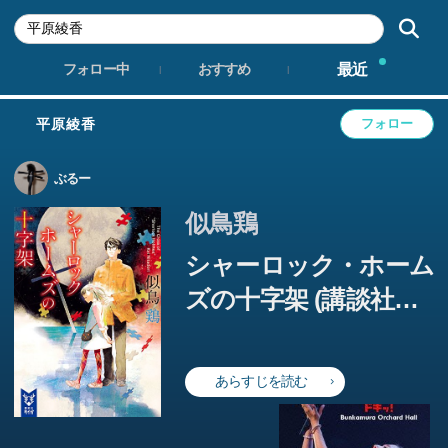
最近
フォロー中
おすすめ
平原綾香
フォロー
ぶるー
似鳥鶏
シャーロック・ホーム
ズの十字架 (講談社タ
イガ)
あらすじを読む