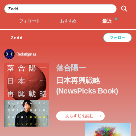
最近
フォロー中
おすすめ
Zedd
フォロー
Redstigmas
落合陽一
日本再興戦略
(NewsPicks Book)
あらすじを読む
今、世界でもっとも注目される日本人科学者が描く希望の