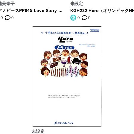
池美奈子
未設定
ノピースPP945 Love Story /
KGH222 Hero（オリンピックN
室奈美恵 (ピアノソロ・ピアノ&
テーマソング）／安室奈美恵【5
0
0
0
0
ーカル) (FAIRY PIANO PIECE)
年生用】
未設定