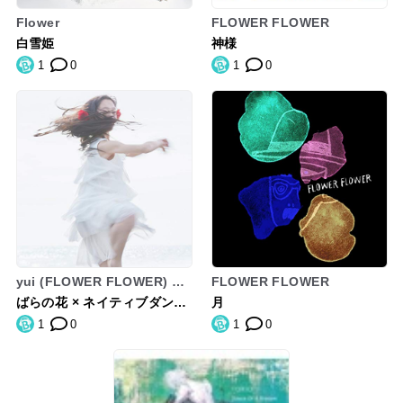
Flower
FLOWER FLOWER
白雪姫
神様
1
0
1
0
yui (FLOWER FLOWER) ×
FLOWER FLOWER
ミゾベリョウ (odol)
ばらの花 × ネイティブダンサ
月
ー
1
0
1
0