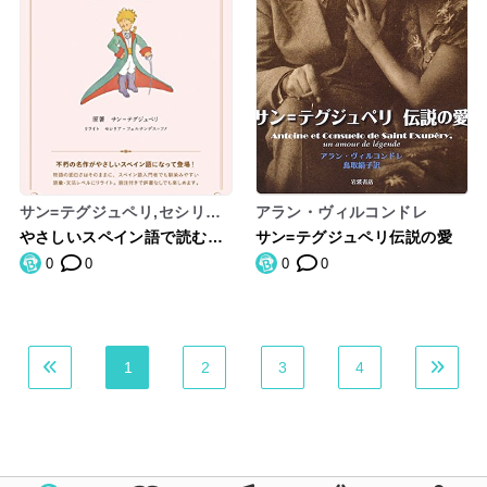
サン=テグジュペリ,セシリ
アラン・ヴィルコンドレ
ア・フェルナンデス=フノ
やさしいスペイン語で読む星
サン=テグジュペリ伝説の愛
の王子さま
0
0
0
0
1
2
3
4