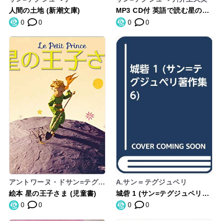
人間の土地 (新潮文庫)
MP3 CD付 英語で読む星の王
子さま The Little Prince【日
0
0
0
0
英対訳】 (IBC対訳ライブラリ
ー)
アントワーヌ・ドサン=テグジ
A.サン＝テグジュペリ
ュペリ
絵本 星の王子さま (児童書)
城砦 1 (サン=テグジュペリ著
作集 6)
0
0
0
0