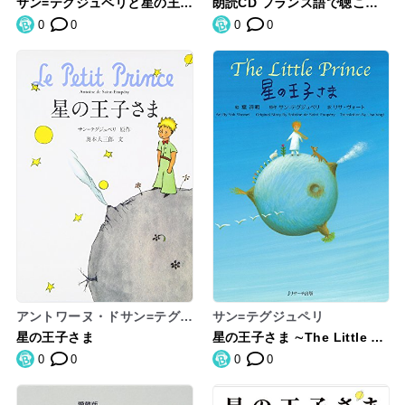
サン=テグジュペリと星の王子
朗読CD フランス語で聴こう
xup´ery
さま: 空に幸せをもとめて
「星の王子さま」
0
0
0
0
アントワーヌ・ドサン=テグジ
サン=テグジュペリ
ュペリ,奥本大三郎
星の王子さま
星の王子さま ∼The Little Pri
nce ∼ (世界の名作 英語絵本)
0
0
0
0