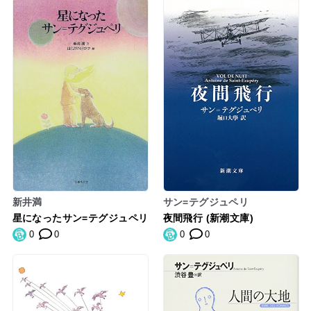
新井満
サン=テグジュペリ
星になったサン=テグジュペリ
夜間飛行 (新潮文庫)
0
0
0
0