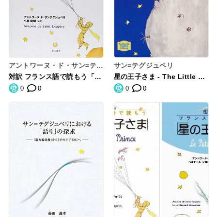
アントワーヌ・ド・サン=テグ
サン=テグジュペリ
ジュペリ
対訳 フランス語で読もう「星
星の王子さま - The Little Pri
の王子さま」
nce【講談社英語文庫】
0
0
0
0