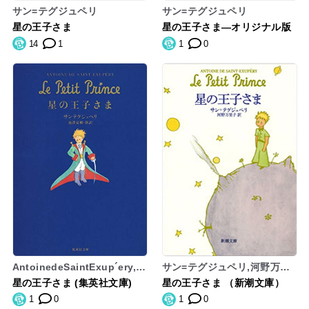
サン=テグジュペリ
サン=テグジュペリ
星の王子さま
星の王子さま―オリジナル版
14
1
1
0
AntoinedeSaintExup´ery,ア
サン=テグジュペリ,河野万里
ントワーヌ・ドサン=テグジュ
子
星の王子さま (集英社文庫)
星の王子さま （新潮文庫）
ペリ
1
0
1
0