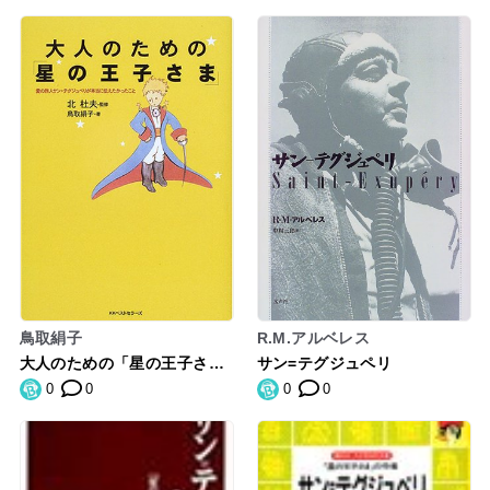
鳥取絹子
R.M.アルベレス
大人のための「星の王子さ
サン=テグジュペリ
ま」―愛の旅人サン=テグジュ
0
0
0
0
ペリが本当に伝えたかったこ
と