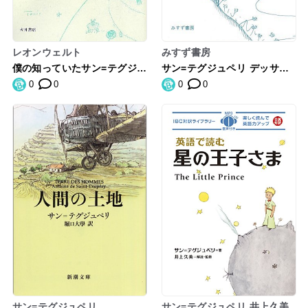
レオンウェルト
みすず書房
僕の知っていたサン=テグジュ
サン=テグジュペリ デッサン
ペリ
集成
0
0
0
0
サン=テグジュペリ
サン=テグジュペリ,井上久美