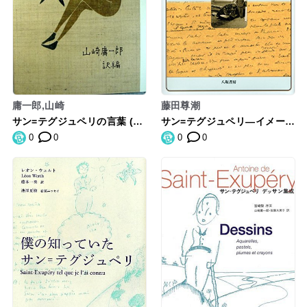
庸一郎,山崎
藤田尊潮
サン=テグジュペリの言葉 (人
サン=テグジュペリ―イメージ
生の知恵)
の連鎖の中で
0
0
0
0