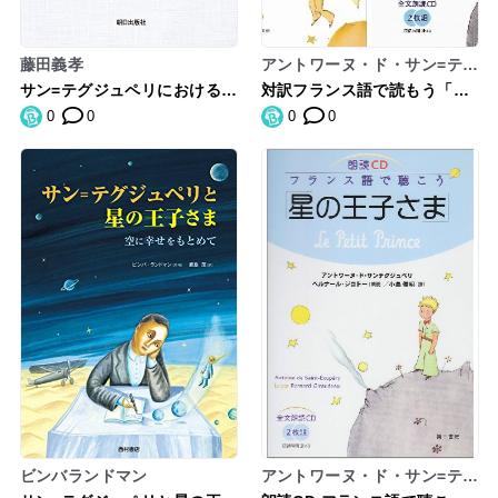
藤田義孝
アントワーヌ・ド・サン=テグ
ジュペリ
サン=テグジュペリにおける
対訳フランス語で読もう「星
「語り」の探求―『南方郵便
の王子さま」 朗読CDセット
0
0
0
0
機』から『星の王子さま』へ
版
ビンバランドマン
アントワーヌ・ド・サン=テグ
ジュペリ,AntoinedeSaint‐E