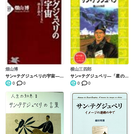
畑山博
横山三四郎
サン=テグジュペリの宇宙―
サン=テグジュペリ―「星の王
「星の王子さま」とともに消
子さま」の作者 (講談社 火の
0
0
0
0
えた詩人 (PHP新書)
鳥伝記文庫)