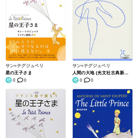
サン=テグジュペリ
サン=テグジュペリ
星の王子さま
人間の大地 (光文社古典新訳
文庫)
0
0
0
0