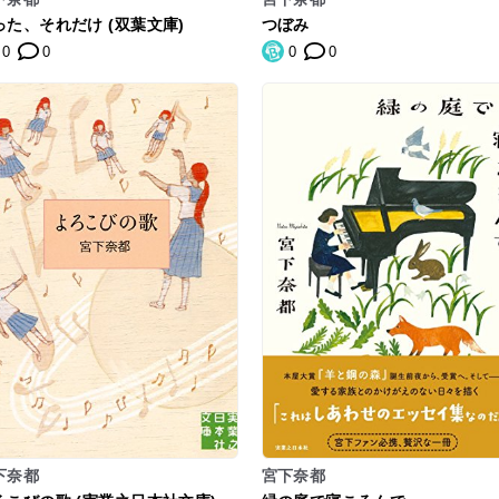
った、それだけ (双葉文庫)
つぼみ
0
0
0
0
下奈都
宮下奈都