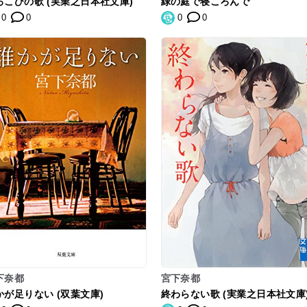
ろこびの歌 (実業之日本社文庫)
緑の庭で寝ころんで
0
0
0
0
下奈都
宮下奈都
かが足りない (双葉文庫)
終わらない歌 (実業之日本社文庫