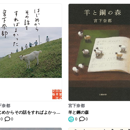
下奈都
宮下奈都
じめからその話をすればよかった
羊と鋼の森
実業之日本社文庫)
0
0
0
0