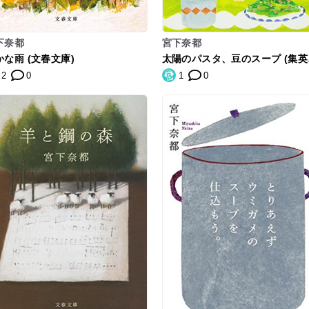
下奈都
宮下奈都
かな雨 (文春文庫)
太陽のパスタ、豆のスープ (集英
文庫)
2
0
1
0