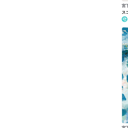
宮
スコ
宮