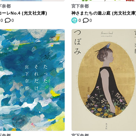
下奈都
宮下奈都
ーレNo.4 (光文社文庫)
神さまたちの遊ぶ庭 (光文社文庫
0
0
0
0
下奈都
宮下奈都