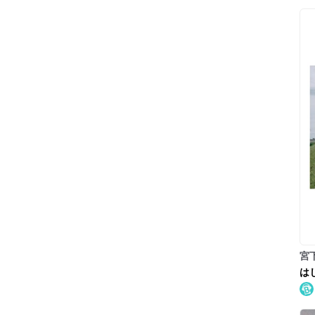
宮
は
(