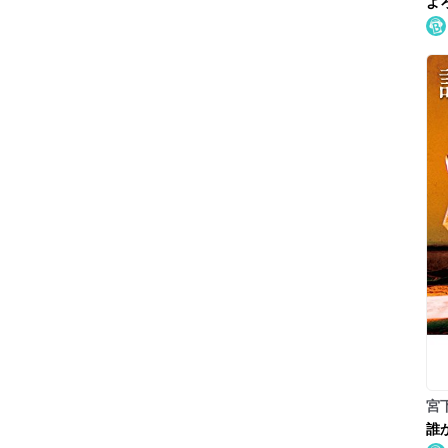
よ
宮
誰