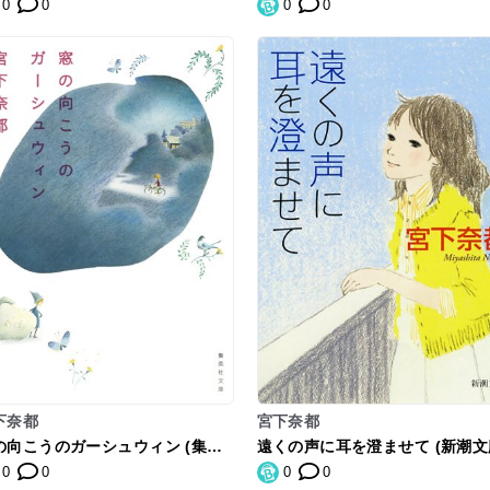
0
0
0
0
下奈都
宮下奈都
の向こうのガーシュウィン (集英
遠くの声に耳を澄ませて (新潮文
文庫)
0
0
0
0