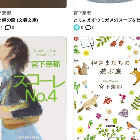
下奈都
宮下奈都
と鋼の森 (文春文庫)
とりあえずウミガメのスープを
もう。
1
0
0
0