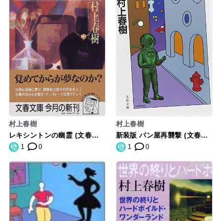
村上春樹
村上春樹
レキシントンの幽霊 (文春文
新装版 パン屋再襲撃 (文春文
庫)
庫)
1
0
1
0