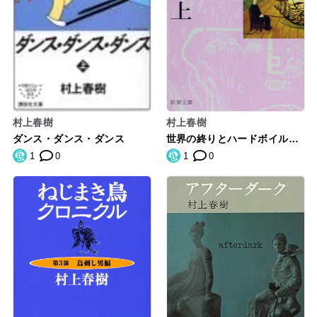
村上春樹
村上春樹
ダンス・ダンス・ダンス
世界の終りとハードボイル
ド・ワンダーランド（上）新
1
0
1
0
装版 (新潮文庫)