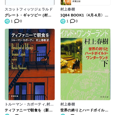
スコットフィッツジェラルド
村上春樹
グレート・ギャツビー (村上
1Q84 BOOK1〈4月‐6月〉前
春樹翻訳ライブラリー)
編 (新潮文庫)
1
0
1
0
トルーマン・カポーティ,村上
村上春樹
春樹
ティファニーで朝食を（新潮
世界の終りとハードボイル