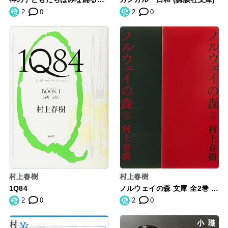
(新潮文庫)
2
0
2
0
村上春樹
村上春樹
1Q84
ノルウェイの森 文庫 全2巻 完
結セット (講談社文庫)
2
0
2
0