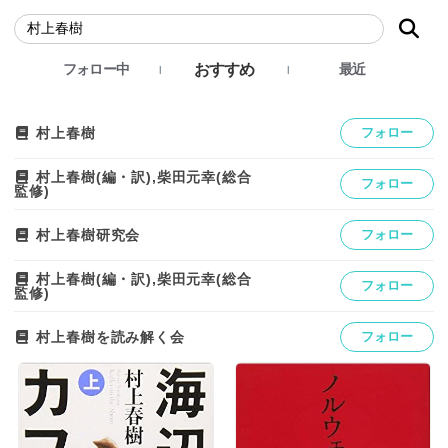
おすすめ
フォロー中
最近
村上春樹
フォロー
村上春樹(編・訳),柴田元幸(総合
フォロー
監修)
村上春樹研究会
フォロー
村上春樹(編・訳),柴田元幸(総合
フォロー
監修)
村上春樹を読み解く会
フォロー