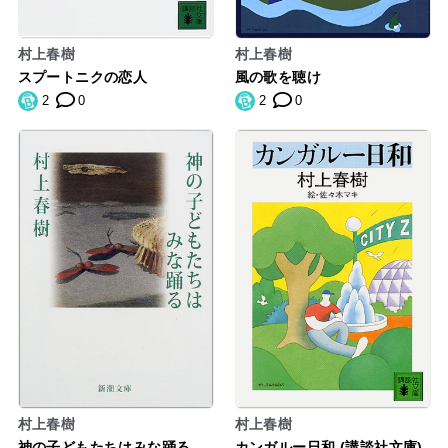
村上春樹
村上春樹
スプートニクの恋人
風の歌を聴け
2
0
2
0
村上春樹
村上春樹
神の子どもたちはみな踊る
カンガルー日和 (講談社文庫)