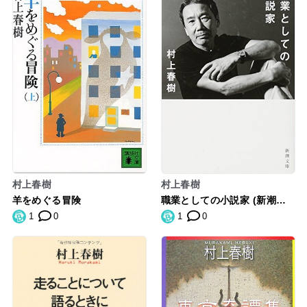
村上春樹
村上春樹
羊をめぐる冒険
職業としての小説家 (新潮文
庫)
1
0
1
0