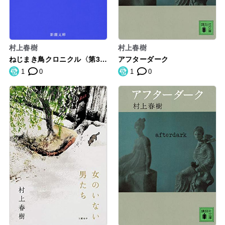
村上春樹
村上春樹
ねじまき鳥クロニクル〈第3
アフターダーク
部〉鳥刺し男編 (新潮文庫)
1
0
1
0