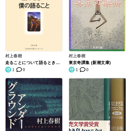
村上春樹
村上春樹
走ることについて語るときに
東京奇譚集 (新潮文庫)
僕の語ること (文春文庫)
1
0
1
0