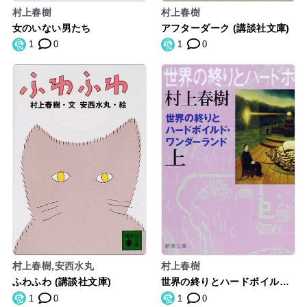
村上春樹
村上春樹
女のいない男たち
アフターダーク (講談社文庫)
1
0
1
0
村上春樹,安西水丸
村上春樹
ふわふわ (講談社文庫)
世界の終りとハードボイル
ド・ワンダーランド
1
0
1
0