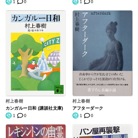
文庫）
ド・ワンダーランド 下巻 (新
1
0
1
0
潮文庫)
村上春樹
村上春樹
カンガルー日和 (講談社文庫)
アフターダーク
1
0
1
0