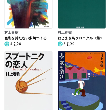
村上春樹
村上春樹
色彩を持たない多崎つくる
ねじまき鳥クロニクル〈第1
と、彼の巡礼の年
部〉泥棒かささぎ編 (新潮文
4
0
3
0
庫)