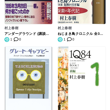
村上春樹
村上春樹
アンダーグラウンド (講談社
ねじまき鳥クロニクル 全3巻
文庫)
セット
1
0
1
0