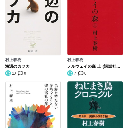
村上春樹
村上春樹
海辺のカフカ
ノルウェイの森 上 (講談社文
庫)
10
0
7
0