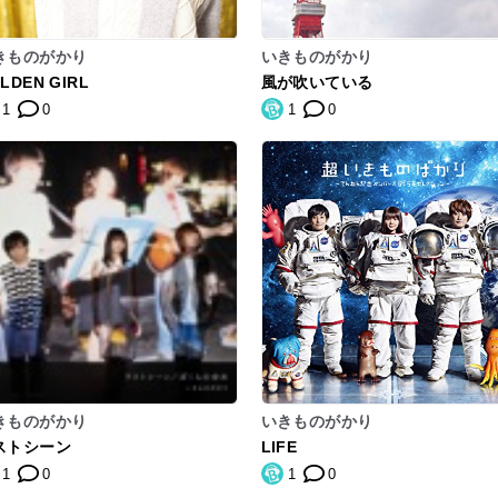
きものがかり
いきものがかり
LDEN GIRL
風が吹いている
1
0
1
0
きものがかり
いきものがかり
ストシーン
LIFE
1
0
1
0