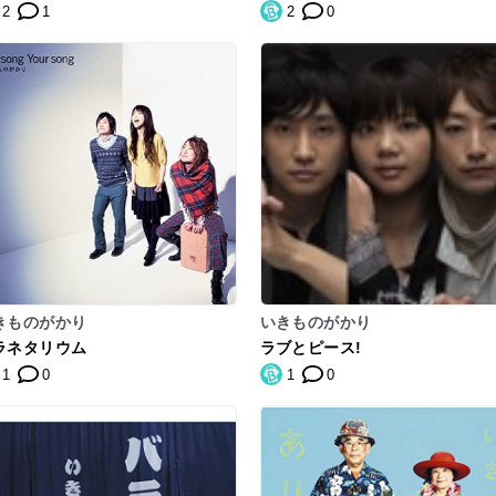
2
1
2
0
きものがかり
いきものがかり
ラネタリウム
ラブとピース!
1
0
1
0