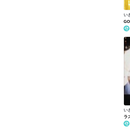
い
GO
い
ラ