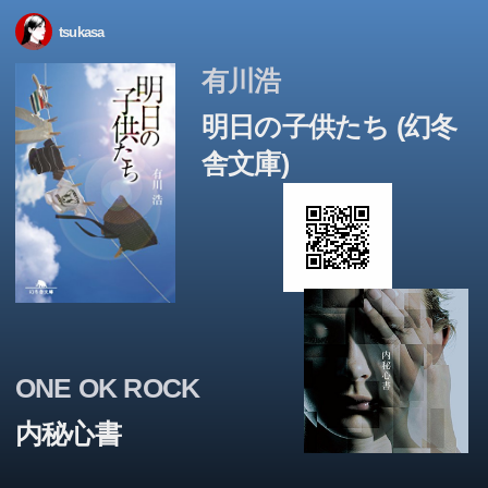
tsukasa
有川浩
明日の子供たち (幻冬
舎文庫)
ONE OK ROCK
内秘心書