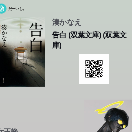
だーいし。
湊かなえ
告白 (双葉文庫) (双葉文
庫)
女王蜂