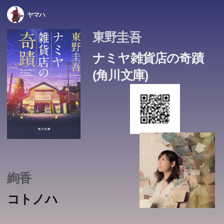
ヤマハ
東野圭吾
ナミヤ雑貨店の奇蹟
(角川文庫)
絢香
コトノハ