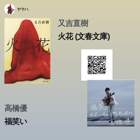
ヤマハ
又吉直樹
火花 (文春文庫)
高橋優
福笑い