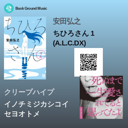
Book Ground Music
安田弘之
ちひろさん 1
(A.L.C.DX)
クリープハイプ
イノチミジカシコイ
セヨオトメ