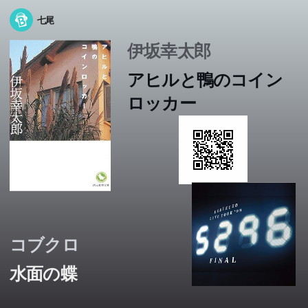
七尾
伊坂幸太郎
アヒルと鴨のコイン
ロッカー
コブクロ
水面の蝶