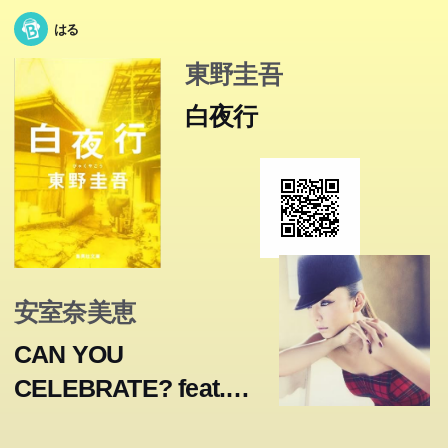
はる
東野圭吾
白夜行
安室奈美恵
CAN YOU
CELEBRATE? feat.
葉加瀬太郎(from