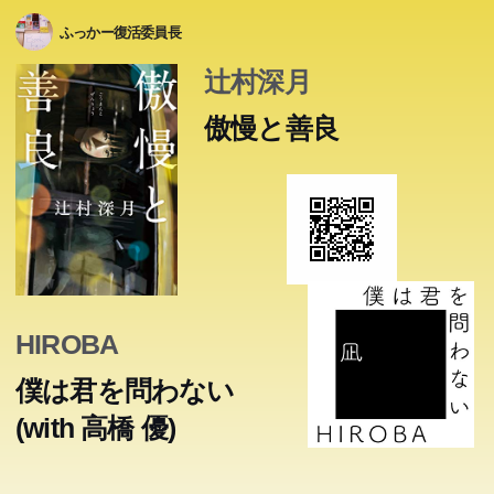
ふっかー復活委員長
辻村深月
傲慢と善良
HIROBA
僕は君を問わない
(with 高橋 優)