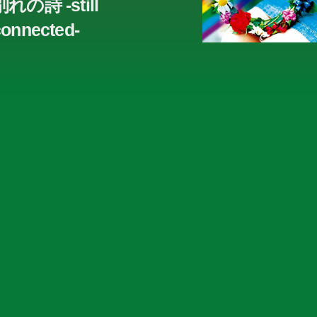
別れの詩 -still
connected-