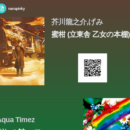
nanapinky
芥川龍之介,げみ
蜜柑 (立東舎 乙女の本棚)
Aqua Timez