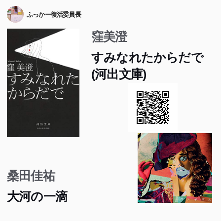
ふっかー復活委員長
窪美澄
すみなれたからだで
(河出文庫)
桑田佳祐
大河の一滴