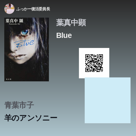
ふっかー復活委員長
葉真中顕
Blue
青葉市子
羊のアンソニー