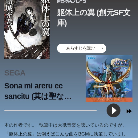
躯体上の翼 (創元SF文
庫)
あらすじを読む
SEGA
Sona mi areru ec
sancitu (其は聖なる
御使いなりや)
本の作者です。 執筆中は大抵音楽を聴いているのですが、
「躯体上の翼」は例えばこんな曲をBGMに執筆していまし