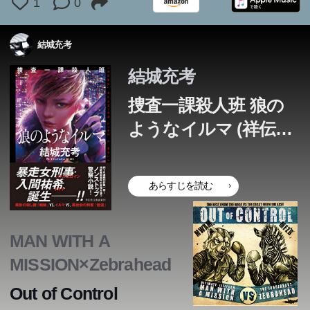
1
0
結城充考
結城充考
捜査一課殺人班 狼の
ようなイルマ (祥伝社
文庫)
あらすじを読む
MAN WITH A
MISSION×Zebrahead
Out of Control