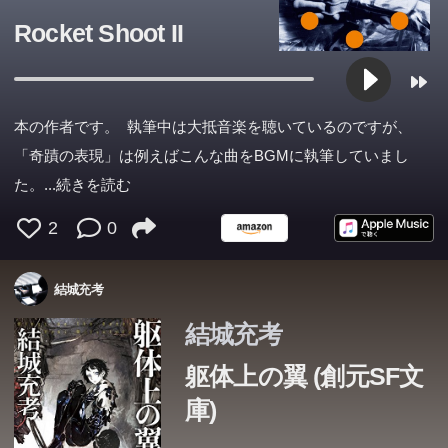
Rocket Shoot II
本の作者です。 執筆中は大抵音楽を聴いているのですが、
「奇蹟の表現」は例えばこんな曲をBGMに執筆していまし
た。
...続きを読む
2
0
結城充考
結城充考
躯体上の翼 (創元SF文
庫)