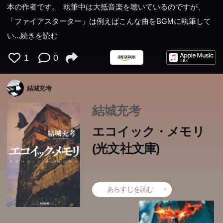
本の作者です。 執筆中は大抵音楽を聴いているのですが、
「ファイアスターター」は例えばこんな曲をBGMに執筆して
い
...続きを読む
1
0
結城充考
結城充考
エコイック・メモリ
(光文社文庫)
あらすじを読む