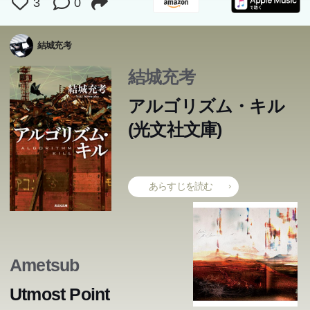
3
0
結城充考
結城充考
アルゴリズム・キル
(光文社文庫)
あらすじを読む
Ametsub
Utmost Point