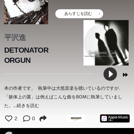
あらすじを読む
平沢進
DETONATOR
ORGUN
終末世界を舞台に描く、邂逅と救いの物語 鮮烈な印象を
終末世界を舞台に描く、邂逅と救いの物語 鮮烈な印象を
降誕祭が近付く街で、イルマは不審なサイボーグの死体を
残す、渾身の本格ＳＦ！ 航空上の脅威となる、強大な“人
残す、渾身の本格ＳＦ！ 航空上の脅威となる、強大な“人
発見する。捜査の過程で浮かび上がった“ドラゴン”の名を
雨の降りしきる港湾地区。埋め立て地に置かれた冷凍コン
署の交通安全イベントの最中に、突然現れた痩せこけた少
動画投稿サイトに忽然と現れた、四つの映像。『回線上の
パーキング・エリアで、人の指先が発見された。事故?そ
雨の降りしきる港湾地区。埋め立て地に置かれた冷凍コン
狗（ヒトイヌ）”の襲撃から〈共和国〉の緑化政策船団を
狗（ヒトイヌ）”の襲撃から〈共和国〉の緑化政策船団を
違法薬物の売人たちが次々と殺され、騒然とする街・渋
違法薬物の売人たちが次々と殺され、騒然とする街・渋
持つ男。その部屋を捜索するイルマは、街で暴走するサイ
本の作者です。 執筆中は大抵音楽を聴いているのですが、
テナから、十四人の男女の凍死体が発見された!睡眠薬を
女。保護されて間もなく亡くなった彼女は、ほぼすべての
死』と題されたその不鮮明な映像には、四人の男女が残酷
れとも...。自動車警邏隊の女性警官クロハは、ネット上に
テナから、十四人の男女の凍死体が発見された!睡眠薬を
護る生体兵器として生まれた少女・員（エン）。百年に一
護る生体兵器として生まれた少女・員（エン）。百年に一
谷。トラブルメーカーの友人翡翠からある情報を託された
谷。トラブルメーカーの友人翡翠からある情報を託された
ボーグが出現した知らせを受け、現場へ急行する。一方、
「躯体上の翼」は例えばこんな曲をBGMに執筆していまし
飲んだ上での集団自殺と判明するが、それは始まりに過ぎ
歯を折られていた―。警務課所属のクロハは、県内で続発
な方法で殺される様子が映し出されていた。悪戯?それと
手がかりを残して消えた一人の男の存在に気づく(表題
飲んだ上での集団自殺と判明するが、それは始まりに過ぎ
度、たった半年の任務のために存在している員は、ある日
度、たった半年の任務のために存在している員は、ある日
ことで、いくつもの集団から追われる身となった17歳の
ことで、いくつもの集団から追われる身となった17歳の
降誕祭の準備で街へ買い物に出かけていたシマにも、ミク
この本のあらすじは準備中です。Amazonで読むこともでき
この本のあらすじは準備中です。Amazonで読むこともでき
この本のあらすじは準備中です。Amazonで読むこともでき
この本のあらすじは準備中です。Amazonで読むこともでき
た。
...続きを読む
なかった―。機捜所属の女性刑事クロハは、想像を絶する
する未成年者変死事件との関連を探り始める。被害者たち
も本物なのか?期限付きの捜査を命じられたクロハは、映
作)。夜の幹線道路で起きた凄惨な衝突事故。運転手はと
なかった―。機捜所属の女性刑事クロハは、想像を絶する
ます。
ます。
ます。
ます。
情報が枯れきった互聯網（ネツト）で、ｃｙと名乗る人物
情報が枯れきった互聯網（ネツト）で、ｃｙと名乗る人物
家出少女・ジョウは、傷つきながらも必死に活路を開いて
家出少女・ジョウは、傷つきながらも必死に活路を開いて
ニから連絡が入る。一見無秩序に街を蹂躙する暴走サイボ
悪意が巣喰う、事件の深部へと迫っていく。斬新な着想と
の体や衣服に残された子供の指紋が意味するものは?犯人
像の中の音に、奇妙なずれがあるのに気付く...。圧倒的な
もに死亡していた。現場の痕跡からクロハが見抜く衝撃的
悪意が巣喰う、事件の深部へと迫っていく。斬新な着想と
2
0
に呼びかけられる。「会えて嬉しい。僕は常に一人だか
に呼びかけられる。「会えて嬉しい。僕は常に一人だか
いく。追っ手は何者か？ 情報の正体は？ 全てが見えたと
いく。追っ手は何者か？ 情報の正体は？ 全てが見えたと
ーグの、本当の狙いとは―。「どうしても守りたいものが
圧倒的な構成力!全選考委員の絶賛を浴びた、日本ミステ
の底知れぬ悪意に孤高の女性警官が立ち向かう、「クロ
緊迫感と、想像を遙かに超える展開。熱狂的支持を集める
な真実とは?(『雨が降る頃』)。『プラ・バロック』以前
圧倒的な構成力!全選考委員の絶賛を浴びた、日本ミステ
ら」――ぎこちない会話を交わすうちに、員は彼に直接会
ら」――ぎこちない会話を交わすうちに、員は彼に直接会
き、彼女は起死回生の一手を放つ──。
き、彼女は起死回生の一手を放つ──。
あるんでな」決意とともに、シマは再び強大な敵に立ち向