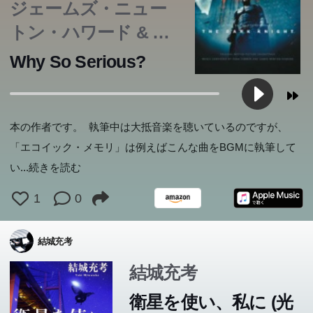
ジェームズ・ニュー
トン・ハワード & ハ
ンス・ジマー
Why So Serious?
本の作者です。 執筆中は大抵音楽を聴いているのですが、
「エコイック・メモリ」は例えばこんな曲をBGMに執筆して
い
...続きを読む
1
0
結城充考
結城充考
衛星を使い、私に (光