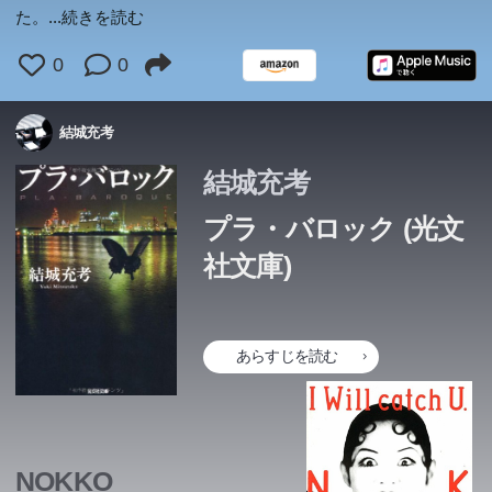
た。
...続きを読む
0
0
結城充考
結城充考
プラ・バロック (光文
社文庫)
あらすじを読む
NOKKO