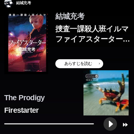
リー文学大賞新人賞受賞作。
ハ」シリーズ長編第三弾!
「クロハ」シリーズ第二弾。
のクロハの活躍を描くシリーズの原点。
リー文学大賞新人賞受賞作。
結城充考
いたいと願うようになる。だが、共和国による細菌兵器散
いたいと願うようになる。だが、共和国による細菌兵器散
かう!!第11回電撃小説大賞“銀賞”受賞作品、緊迫の第3弾登
布の脅威がｃｙに迫っていた。彼女は彼を救うため、二百
布の脅威がｃｙに迫っていた。彼女は彼を救うため、二百
場。
結城充考
二十一隻の船に戦いを挑む決意を固める。絶望的な戦力差
二十一隻の船に戦いを挑む決意を固める。絶望的な戦力差
捜査一課殺人班イルマ
を超えて、員はｃｙの元に辿り着くことができるのか。／
を超えて、員はｃｙの元に辿り着くことができるのか。／
ファイアスターター
解説＝牧眞司
解説＝牧眞司
(祥伝社文庫)
あらすじを読む
The Prodigy
Firestarter