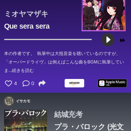
ミオヤマザキ
Que sera sera
本の作者です。 執筆中は大抵音楽を聴いているのですが、
「オーバードライヴ」は例えばこんな曲をBGMに執筆してい
ま
...続きを読む
4
0
イサカモ
結城充考
プラ・バロック (光文