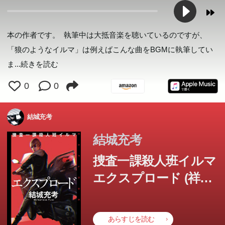
本の作者です。 執筆中は大抵音楽を聴いているのですが、
「狼のようなイルマ」は例えばこんな曲をBGMに執筆してい
ま
...続きを読む
0
0
結城充考
結城充考
捜査一課殺人班イルマ
エクスプロード (祥伝
社文庫)
あらすじを読む