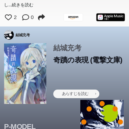
し
...続きを読む
2
0
結城充考
結城充考
奇蹟の表現 (電撃文庫)
あらすじを読む
P-MODEL