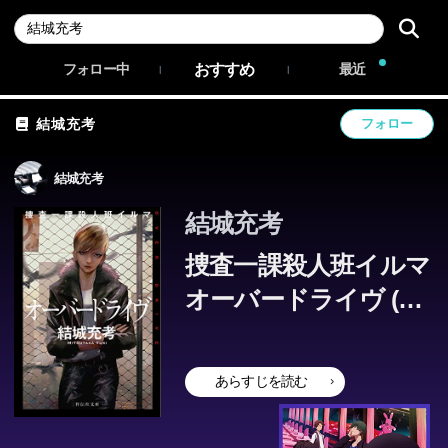
おすすめ
フォロー中
最近
結城充考
フォロー
結城充考
結城充考
捜査一課殺人班イルマ
オーバードライヴ (祥
伝社文庫)
あらすじを読む