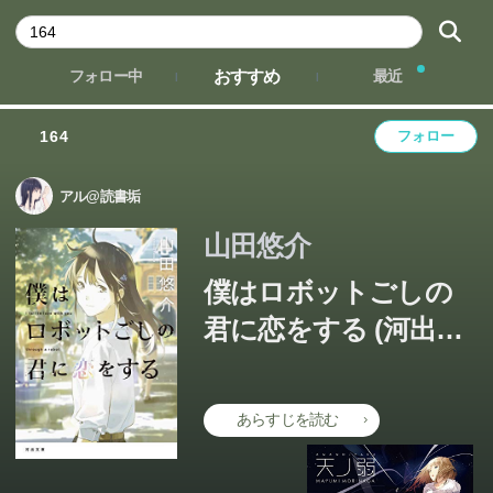
おすすめ
フォロー中
最近
164
フォロー
アル@読書垢
山田悠介
僕はロボットごしの
君に恋をする (河出文
庫)
ミリオンセラー作家、４年ぶりの長編小説。半世紀後の東
あらすじを読む
京、人型ロボットを使った極秘プロジェクトが進む中で、
操作官の健は想いを寄せる咲を守れるのか？ラストに驚愕