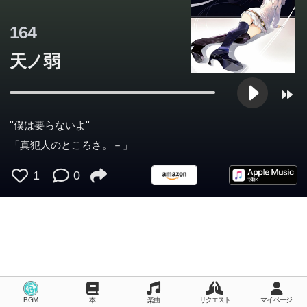
必至の感動大作！ ※特別試し読み版では、プロローグ、
164
プログラム1をお楽しみいただけます。
天ノ弱
''僕は要らないよ''
「真犯人のところさ。－」
1
0
BGM
本
楽曲
リクエスト
マイページ