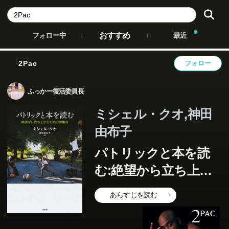
おすすめ
フォロー中
最近
2Pac
フォロー
ふっかー復活委員長
ミシェル・クオ,神田
由布子
パトリックと本を読
む:絶望から立ち上が
るための読書会
あらすじを読む
この本のあらすじは準備中です。Amazonで読むこともでき
ます。