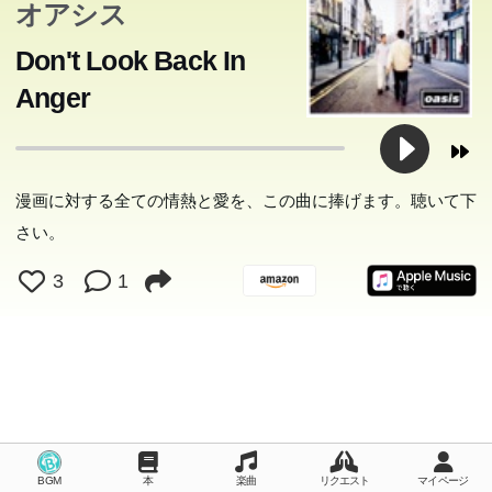
オアシス
Don't Look Back In
Anger
漫画に対する全ての情熱と愛を、この曲に捧げます。聴いて下
さい。
3
1
BGM
本
楽曲
リクエスト
マイページ