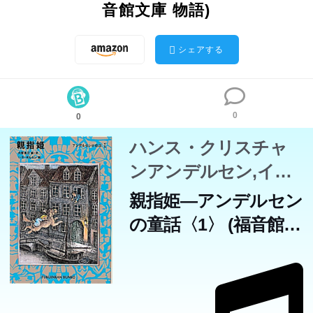
音館文庫 物語)
シェアする
0
0
ハンス・クリスチャ
ンアンデルセン,イ
ブ・スパングオルセ
親指姫―アンデルセン
ン,HansChristianAnder
の童話〈1〉 (福音館文
大塚勇三
庫 物語)