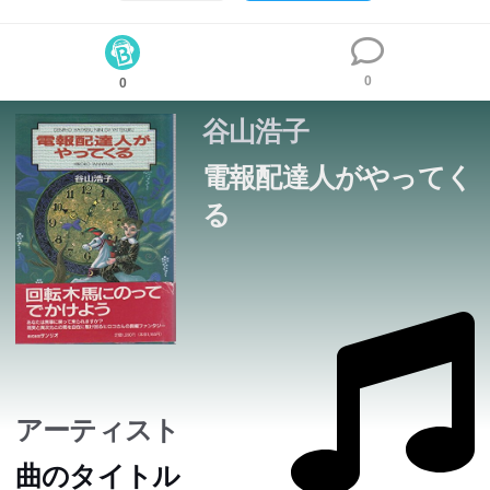
0
0
谷山浩子
電報配達人がやってく
る
アーティスト
曲のタイトル