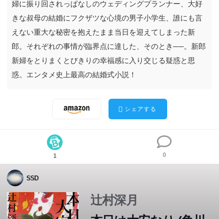
婦に振り回されっぱなしのウェディングプランナー、大好
きな叔母の結婚にフクザツな心境の男子小学生、誰にも言
えない重大な秘密を抱えたまま当日を迎えてしまった新
郎。それぞれの事情が臨界点に達した、そのとき──。新郎
新婦をとりまくとびきりの幸福感に入り交じる疑惑と思
惑。エンタメ史上最高の結婚式小説！
シェアする
0
1
SSD
一世一代の企みを胸に秘めた美人双子姉妹、クレーマー新
一世一代の企みを胸に秘めた美人双子姉妹、クレーマー新
辻村深月
婦に振り回されっぱなしのウェディングプランナー、大好
婦に振り回されっぱなしのウェディングプランナー、大好
きな叔母の結婚にフクザツな心境の男子小学生、誰にも言
きな叔母の結婚にフクザツな心境の男子小学生、誰にも言