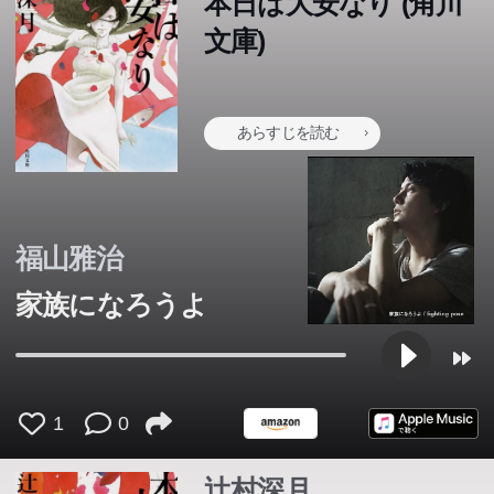
本日は大安なり (角川
えない重大な秘密を抱えたまま当日を迎えてしまった新
えない重大な秘密を抱えたまま当日を迎えてしまった新
文庫)
郎。それぞれの事情が臨界点に達した、そのとき──。新
郎。それぞれの事情が臨界点に達した、そのとき──。新
郎新婦をとりまくとびきりの幸福感に入り交じる疑惑と思
郎新婦をとりまくとびきりの幸福感に入り交じる疑惑と思
惑。エンタメ史上最高の結婚式小説！
惑。エンタメ史上最高の結婚式小説！
あらすじを読む
福山雅治
家族になろうよ
1
0
辻村深月