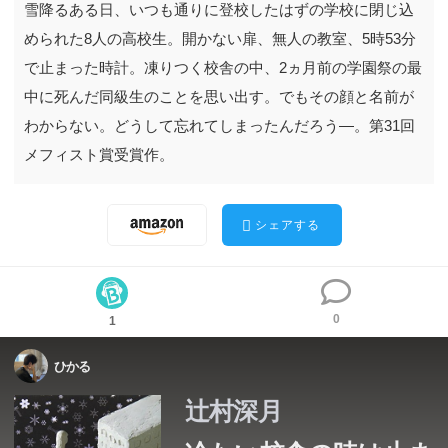
雪降るある日、いつも通りに登校したはずの学校に閉じ込
められた8人の高校生。開かない扉、無人の教室、5時53分
で止まった時計。凍りつく校舎の中、2ヵ月前の学園祭の最
中に死んだ同級生のことを思い出す。でもその顔と名前が
わからない。どうして忘れてしまったんだろう―。第31回
メフィスト賞受賞作。
シェアする
0
1
ひかる
辻村深月
雪降るある日、いつも通りに登校したはずの学校に閉じ込
雪降るある日、いつも通りに登校したはずの学校に閉じ込