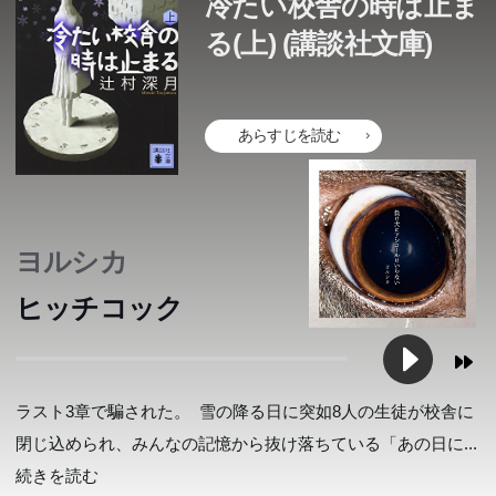
冷たい校舎の時は止ま
められた8人の高校生。開かない扉、無人の教室、5時53
められた8人の高校生。開かない扉、無人の教室、5時53
る(上) (講談社文庫)
分で止まった時計。凍りつく校舎の中、2ヵ月前の学園祭
分で止まった時計。凍りつく校舎の中、2ヵ月前の学園祭
の最中に死んだ同級生のことを思い出す。でもその顔と名
の最中に死んだ同級生のことを思い出す。でもその顔と名
前がわからない。どうして忘れてしまったんだろう―。第
前がわからない。どうして忘れてしまったんだろう―。第
あらすじを読む
31回メフィスト賞受賞作。
31回メフィスト賞受賞作。
ヨルシカ
ヒッチコック
ラスト3章で騙された。 雪の降る日に突如8人の生徒が校舎に
閉じ込められ、みんなの記憶から抜け落ちている「あの日に
...
続きを読む