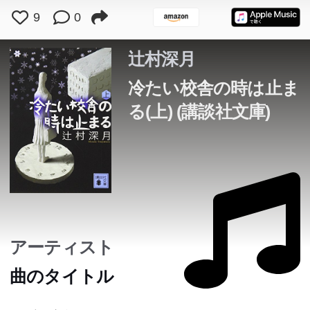
9
0
辻村深月
冷たい校舎の時は止ま
る(上) (講談社文庫)
アーティスト
曲のタイトル