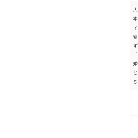
大
本
ィ
籍
ず
「
婚
大
と
を
き
ピ
っ
い
重
と
け
た