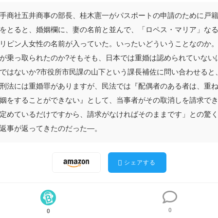
手商社五井商事の部長、桂木憲一がパスポートの申請のために戸
をとると、婚姻欄に、妻の名前と並んで、「ロペス・マリア」な
リピン人女性の名前が入っていた。いったいどういうことなのか
が乗っ取られたのか?そもそも、日本では重婚は認められていない
ではないか?市役所市民課の山下という課長補佐に問い合わせると
刑法には重婚罪がありますが、民法では『配偶者のある者は、重
姻をすることができない』として、当事者がその取消しを請求で
手商社五井商事の部長、桂木憲一がパスポートの申請のために戸籍
定めているだけですから、請求がなければそのままです」との驚
とると、婚姻欄に、妻の名前と並んで、「ロペス・マリア」なるフ
返事が返ってきたのだった―。
ン人女性の名前が入っていた。いったいどういうことなのか。戸籍
取られたのか?そもそも、日本では重婚は認められていないはずで
か?市役所市民課の山下という課長補佐に問い合わせると、「刑法
シェアする
婚罪がありますが、民法では『配偶者のある者は、重ねて婚姻をす
ができない』として、当事者がその取消しを請求できると定めてい
ですから、請求がなければそのままです」との驚くべき返事が返っ
0
0
のだった―。