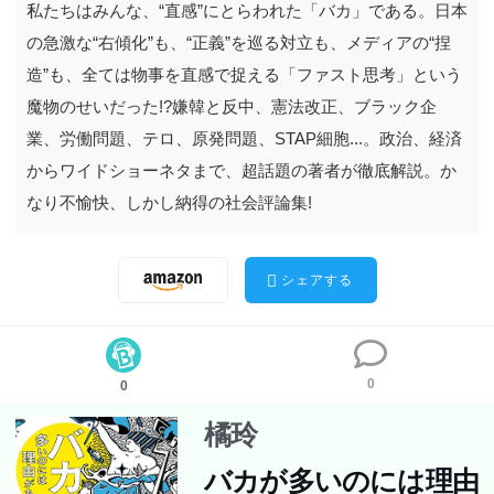
私たちはみんな、“直感”にとらわれた「バカ」である。日本
の急激な“右傾化”も、“正義”を巡る対立も、メディアの“捏
造”も、全ては物事を直感で捉える「ファスト思考」という
魔物のせいだった!?嫌韓と反中、憲法改正、ブラック企
業、労働問題、テロ、原発問題、STAP細胞...。政治、経済
私たちはみんな、“直感”にとらわれた「バカ」である。日
からワイドショーネタまで、超話題の著者が徹底解説。か
本の急激な“右傾化”も、“正義”を巡る対立も、メディア
なり不愉快、しかし納得の社会評論集!
の“捏造”も、全ては物事を直感で捉える「ファスト思考」
という魔物のせいだった!?嫌韓と反中、憲法改正、ブラッ
ク企業、労働問題、テロ、原発問題、STAP細胞...。政
シェアする
治、経済からワイドショーネタまで、超話題の著者が徹底
解説。かなり不愉快、しかし納得の社会評論集!
0
0
橘玲
バカが多いのには理由