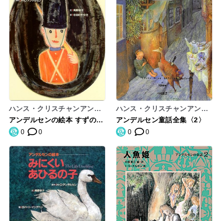
ハンス・クリスチャンアンデ
ハンス・クリスチャンアンデ
ルセン,角野栄子
ルセン
アンデルセンの絵本 すずのへ
アンデルセン童話全集〈2〉
いたいさん
0
0
0
0