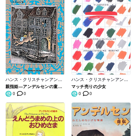
ハンス・クリスチャンアンデ
ハンス・クリスチャンアンデ
ルセン,イブ・スパングオルセ
ルセン
親指姫―アンデルセンの童話
マッチ売りの少女
ン,HansChristianAndersen,
〈1〉 (福音館文庫 物語)
0
0
0
0
IbSpangOlsen,大塚勇三