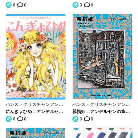
ン
0
0
0
0
ハンス・クリスチャンアンデ
ハンス・クリスチャンアンデ
ルセン,八百板洋子
ルセン,イブ・スパングオルセ
にんぎょひめ―アンデルセン
親指姫―アンデルセンの童話
ン,HansChristianAndersen,
のおひめさま
〈1〉 (福音館文庫 物語)
0
0
0
0
IbSpangOlsen,大塚勇三