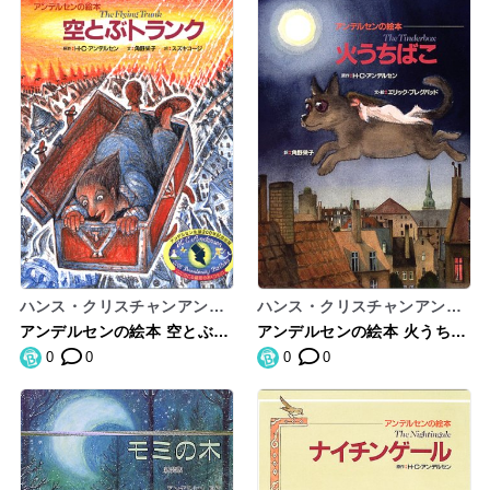
ハンス・クリスチャンアンデ
ハンス・クリスチャンアンデ
ルセン,角野栄子
ルセン,エリックブレグバッ
アンデルセンの絵本 空とぶト
アンデルセンの絵本 火うちば
ド,HansChristianAndersen,
ランク
こ
0
0
0
0
ErikBlegvad,角野栄子