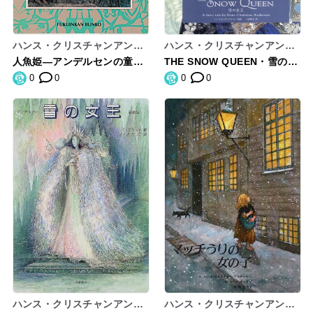
ハンス・クリスチャンアンデ
ハンス・クリスチャンアンデ
ルセン,イブ・スパングオルセ
ルセン,Andersen,HansChri
人魚姫―アンデルセンの童話
THE SNOW QUEEN・雪の女
ン,HansChristianAndersen,
stian,律子,三辺
〈2〉 (福音館文庫 物語)
王
0
0
0
0
IbSpangOlsen,大塚勇三
ハンス・クリスチャンアンデ
ハンス・クリスチャンアンデ