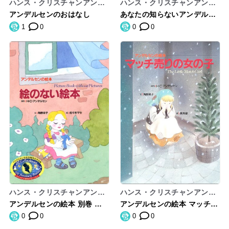
ハンス・クリスチャンアンデ
ハンス・クリスチャンアンデ
ルセン
ルセン
アンデルセンのおはなし
あなたの知らないアンデルセ
ン「人魚姫」
1
0
0
0
ハンス・クリスチャンアンデ
ハンス・クリスチャンアンデ
ルセン,角野栄子
ルセン,角野栄子
アンデルセンの絵本 別巻 絵
アンデルセンの絵本 マッチ売
のない絵本
りの女の子
0
0
0
0