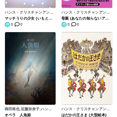
ハンス・クリスチャンアンデ
ハンス・クリスチャンアンデ
ルセン
ルセン
マッチうりの少女 (いもとよ
母親 (あなたの知らないアン
うこ名作絵本)
デルセン)
0
0
0
0
蒔田裕也,近藤加奈子,ハン
ハンス・クリスチャンアンデ
ス・クリスチャンアンデルセ
ルセン
オペラ 人魚姫
はだかの王さま (大型絵本)