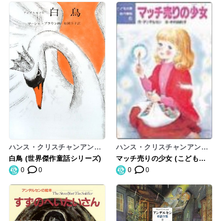
ハンス・クリスチャンアンデ
ハンス・クリスチャンアンデ
ルセン
ルセン
白鳥 (世界傑作童話シリーズ)
マッチ売りの少女 (こども世
界名作童話)
0
0
0
0