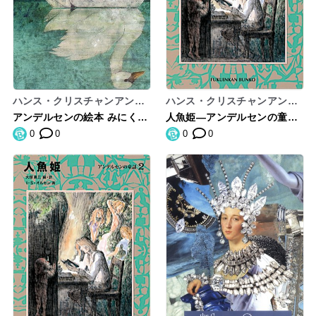
ハンス・クリスチャンアンデ
ハンス・クリスチャンアンデ
ルセン,角野栄子
ルセン,イブ・スパングオルセ
アンデルセンの絵本 みにくい
人魚姫―アンデルセンの童話
ン,HansChristianAndersen,
あひるの子
〈2〉 (福音館文庫 物語)
0
0
0
0
IbSpangOlsen,大塚勇三