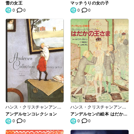
ルセン
ルセン
雪の女王
マッチうりの女の子
0
0
0
0
ハンス・クリスチャンアンデ
ハンス・クリスチャンアンデ
ルセン
ルセン,角野栄子,こみねゆら,
アンデルセンコレクション
アンデルセンの絵本 はだかの
HansChristianAndersen
王さま
0
0
0
0