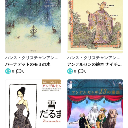
ハンス・クリスチャンアンデ
ハンス・クリスチャンアンデ
ルセン
ルセン,角野栄子,太田大八,Ha
バーナデットのモミの木
アンデルセンの絵本 ナイチン
nsChristianAndersen
ゲール
0
0
0
0