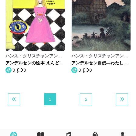
ハンス・クリスチャンアンデ
ハンス・クリスチャンアンデ
ルセン,角野栄子
ルセン,オルセン,イブ・スパ
アンデルセンの絵本 えんどう
アンデルセン自伝―わたしの
ング,Olsen,IbSpang,侑美子,
まめの上のおひめさま
ちいさな物語
0
0
0
0
乾
1
2