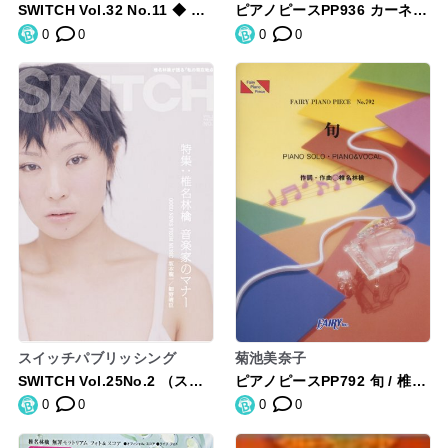
SWITCH Vol.32 No.11 ◆ 椎
ピアノピースPP936 カーネー
名林檎[音楽家の逆襲]
ション / 椎名林檎 (ピアノソ
0
0
0
0
ロ・ピアノ&ヴォーカル) (Fai
ry piano piece)
スイッチパブリッシング
菊池美奈子
SWITCH Vol.25No.2 （スイ
ピアノピースPP792 旬 / 椎名
ッチ2007年2月号）特集：椎
林檎 (ピアノソロ・ピアノ&ヴ
0
0
0
0
名林檎「音楽家のマナー」第2
ォーカル)
特集：坂本龍一