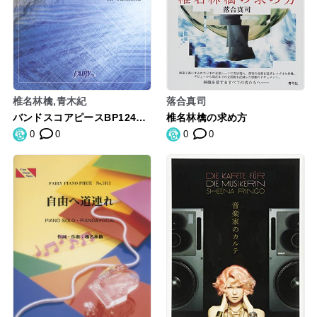
椎名林檎,青木紀
落合真司
バンドスコアピースBP1249
椎名林檎の求め方
女の子は誰でも / 東京事変 (B
0
0
0
0
and piece series)