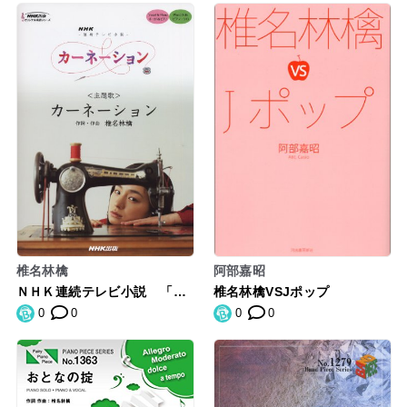
アルバム「逆輸入 ~航空局~」
収録曲 (PIANO PIECE SERIE
S)
椎名林檎
阿部嘉昭
ＮＨＫ連続テレビ小説 「カ
椎名林檎VSJポップ
ーネーション」 カーネーシ
0
0
0
0
ョン (ＮＨＫ出版オリジナル
楽譜シリーズ )