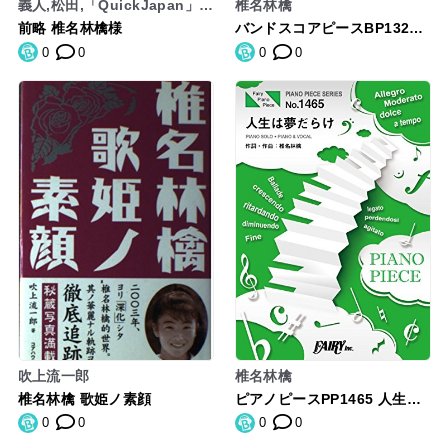
義人,松田,「QuickJapan」編
椎名林檎
集部
前略 椎名林檎様
バンドスコアピースBP1320
自由へ道連れ / 椎名林檎 (Ban
0
0
0
0
d Piece Series)
吹上流一郎
椎名林檎
椎名林檎 歌姫ノ素顔
ピアノピースPP1465 人生は
夢だらけ / 椎名林檎 (ピアノ
0
0
0
0
ソロ・ピアノ&ヴォーカル)~