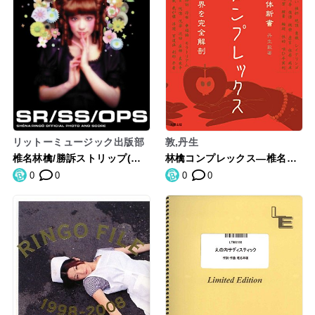
リットーミュージック出版部
敦,丹生
椎名林檎/勝訴ストリップ(新
林檎コンプレックス―椎名林
装版) (オフィシャル フォト&
檎的解体新書
0
0
0
0
スコア) (オフィシャル フォト
＆スコア)