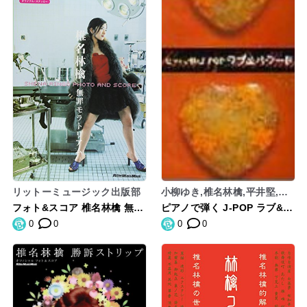
リットーミュージック出版部
小柳ゆき,椎名林檎,平井堅,DR
EAMSCOMETRUE,宇多田ヒ
フォト&スコア 椎名林檎 無罪
ピアノで弾く J-POP ラブ&バ
カル,aiko,Misia,松たか子,倉
モラトリアム (リットーミュ
ラード
0
0
0
0
木麻衣,Mr.Children
ージック・ムック)