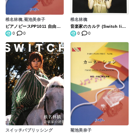
椎名林檎,菊池美奈子
椎名林檎
ピアノピースPP1011 自由へ
音楽家のカルテ (Switch libra
道連れ / 椎名林檎 (ピアノソ
ry)
0
0
0
0
ロ・ピアノ&ヴォーカル) (Fai
ry piano piece)
スイッチパブリッシング
菊池美奈子