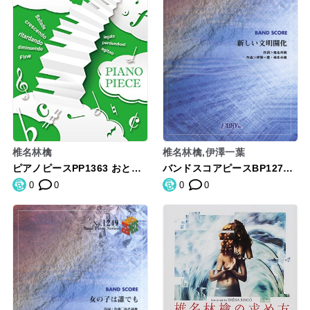
椎名林檎
椎名林檎,伊澤一葉
ピアノピースPP1363 おとな
バンドスコアピースBP1279
の掟 / Doughnuts Hole (ピ
新しい文明開化 / 東京事変 (B
0
0
0
0
アノソロ・ピアノ&ヴォーカ
and piece series)
ル) ~TBS系 火曜ドラマ「カ
ルテット」主題歌 (PIANO PI
ECE SERIES)