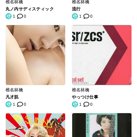
椎名林檎
椎名林檎
丸ノ内サディスティック
流行
1
0
1
0
椎名林檎
椎名林檎
凡才肌
やっつけ仕事
1
0
1
0