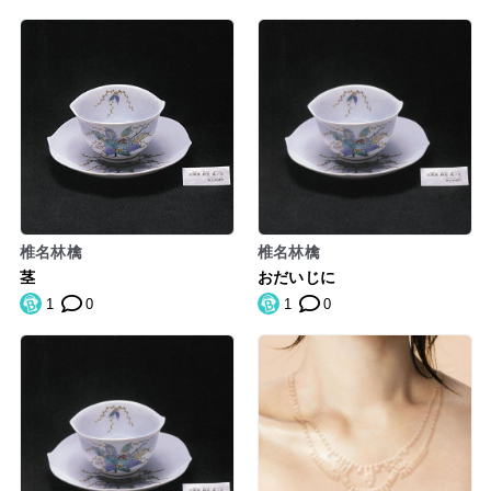
椎名林檎
椎名林檎
茎
おだいじに
1
0
1
0