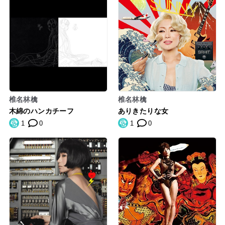
椎名林檎
椎名林檎
木綿のハンカチーフ
ありきたりな女
1
0
1
0