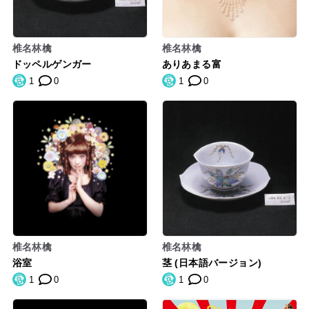
椎名林檎
椎名林檎
ドッペルゲンガー
ありあまる富
1
0
1
0
椎名林檎
椎名林檎
浴室
茎 (日本語バージョン)
1
0
1
0