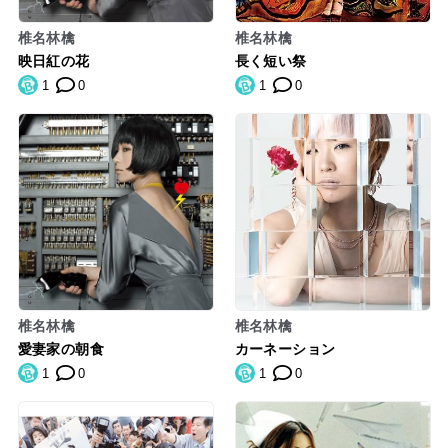
椎名林檎
椎名林檎
映日紅の花
長く短い祭
1
0
1
0
椎名林檎
椎名林檎
愛妻家の朝食
カーネーション
1
0
1
0