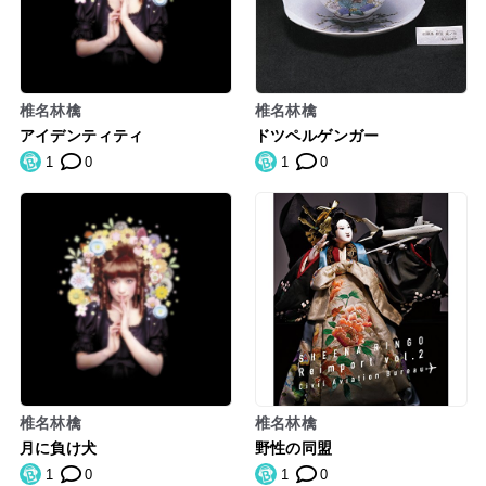
椎名林檎
椎名林檎
アイデンティティ
ドツペルゲンガー
1
0
1
0
椎名林檎
椎名林檎
月に負け犬
野性の同盟
1
0
1
0