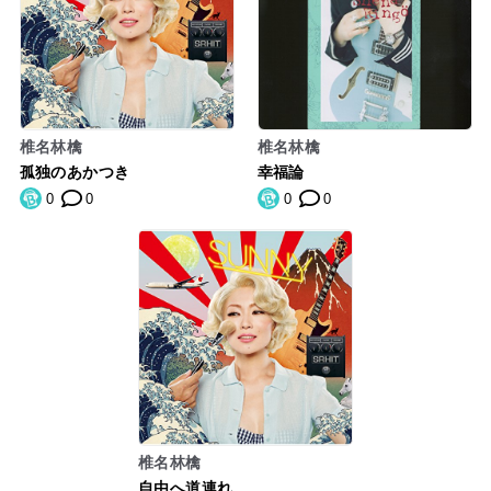
椎名林檎
椎名林檎
孤独のあかつき
幸福論
0
0
0
0
椎名林檎
自由へ道連れ