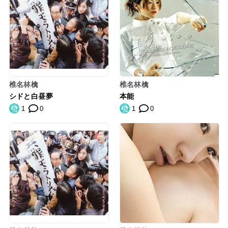
椎名林檎
椎名林檎
シドと白昼夢
本能
1
0
1
0