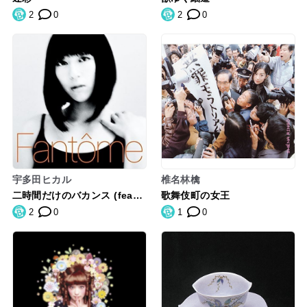
2
0
2
0
宇多田ヒカル
椎名林檎
二時間だけのバカンス (feat.
歌舞伎町の女王
椎名林檎)
2
0
1
0