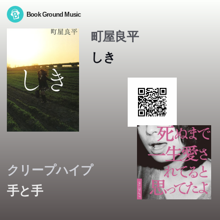
Book Ground Music
町屋良平
しき
クリープハイプ
手と手