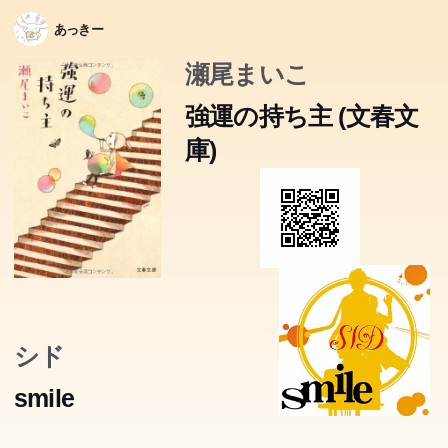
あっきー
瀬尾まいこ
強運の持ち主 (文春文
庫)
シド
smile