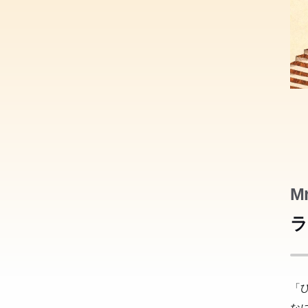
Mr
「
ラ
よ
僕
か
兄
兄
兄
元
元
元
元
り
の
体
体
体
い
血
血
血
い
血
血
い
血
い
血
血
正
血
血
「
よ
二
時
時
時
す
七
七
七
す
七
七
す
七
す
七
七
現
七
七