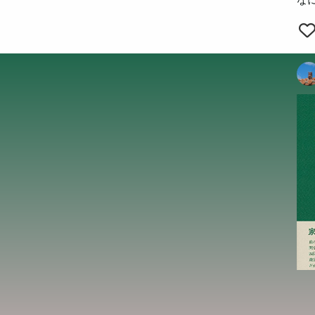
な
事
に
ん
ん
ん
も
会
会
会
も
会
会
も
会
も
会
会
る
会
会
く
た
り
り
り
く
く
く
く
い
の
温
温
温
温