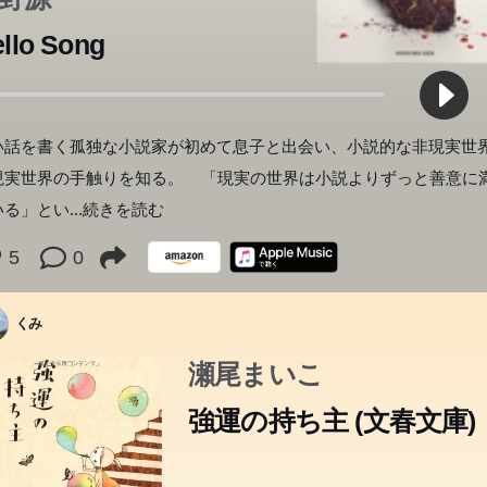
llo Song
い話を書く孤独な小説家が初めて息子と出会い、小説的な非現実世
現実世界の手触りを知る。 「現実の世界は小説よりずっと善意に
いる」とい
...続きを読む
5
0
くみ
瀬尾まいこ
強運の持ち主 (文春文庫)