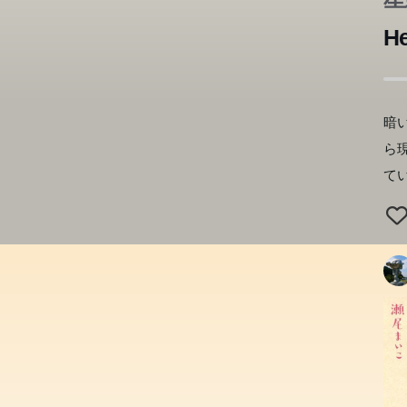
He
暗
ら
て