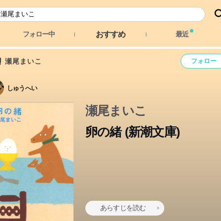
おすすめ
フォロー中
最近
瀬尾まいこ
フォロー
しゅうへい
瀬尾まいこ
卵の緒 (新潮文庫)
あらすじを読む