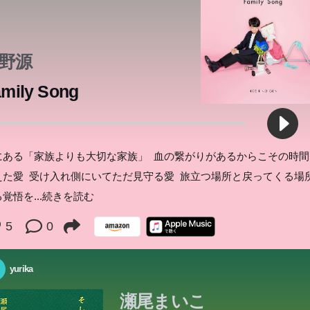
野源
mily Song
にある「家族よりも大切な家族」 血の繋がりがあるからこその時間
えた愛 受け入れ側にいてただ見守る愛 旅立つ場所と戻ってくる場
る覚悟を
...続きを読む
5
0
yurika
瀬尾まいこ