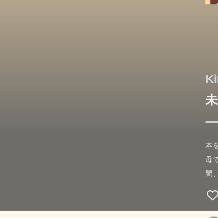
Ki
未
本
母
間