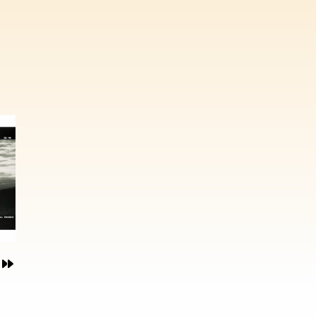
んだ
れて
代わ
万円
後の
後の
後の
占
占
占
占
は誰
った
太の
太の
太の
を押
、十
、十
、十
を押
、十
、十
を押
、十
を押
、十
、十
前に
、十
、十
庭の
う智
ごは
ごは
ごは
れて
著者
著者
著者
れて
著者
著者
れて
著者
れて
著者
著者
くれ
著者
著者