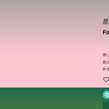
星
Fa
帯
超
作