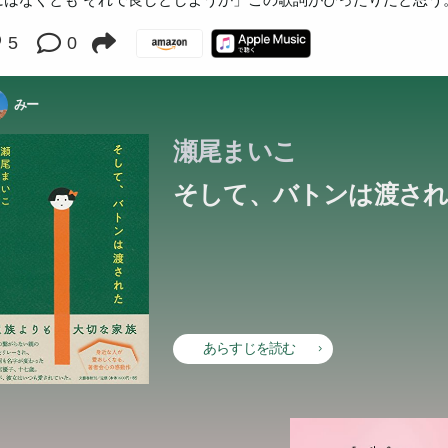
にはなくとも それで良しとしようか」この歌詞がぴったりだと思う
情から、二人きりで暮らすことになった異母姉弟。初めて会う二人
押し切られ、初対面の息子と同居生活を送ることに―。孤独に慣れ
を食べ、幸せな未来を思い描いた矢先、小春の身に異変が。「神様
を食べ、幸せな未来を思い描いた矢先、小春の身に異変が。「神様
を食べ、幸せな未来を思い描いた矢先、小春の身に異変が。「神様
訪れる女子高生、物事のおしまいが見えるという青年...。じんわり
心の感動作。
心の感動作。
心の感動作。
訪れる女子高生、物事のおしまいが見えるという青年...。じんわり
心の感動作。
心の感動作。
訪れる女子高生、物事のおしまいが見えるという青年...。じんわり
心の感動作。
訪れる女子高生、物事のおしまいが見えるという青年...。じんわり
心の感動作。
心の感動作。
、ウェディング・ストーリー。
心の感動作。
心の感動作。
しゃくしていたが、やがて心を触れ合わせていく(「7’s blood」)。
世間知らずな父と、近所付き合いも完璧にこなす健やかすぎる息子
越えられる試練しか与えない」亮太は小春を励ますが...。泣いて笑
越えられる試練しか与えない」亮太は小春を励ますが...。泣いて笑
越えられる試練しか与えない」亮太は小春を励ますが...。泣いて笑
5
0
温かい著者の世界が詰まった一冊。
温かい著者の世界が詰まった一冊。
温かい著者の世界が詰まった一冊。
温かい著者の世界が詰まった一冊。
気持ちになれる感動の作品集。
つながりしかない二人は家族になれるのか?その「答え」を知ると
かい、優しい恋の物語。
かい、優しい恋の物語。
かい、優しい恋の物語。
かく優しい涙が溢れ出す。笑って泣ける父と子の再生の物語。
みー
瀬尾まいこ
そして、バトンは渡さ
あらすじを読む