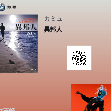
青い蝶
カミュ
異邦人
女王蜂