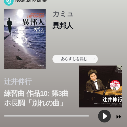
Book Ground Music
カミュ
異邦人
あらすじを読む
母親の死の翌日、ムルソオは海水浴に行き、女とたわむ
母親の死の翌日、ムルソオは海水浴に行き、女とたわむ
母親の死の翌日、ムルソオは海水浴に行き、女とたわむ
れ、映画をみて笑い、といういつもながらの暮らしの時間
れ、映画をみて笑い、といういつもながらの暮らしの時間
れ、映画をみて笑い、といういつもながらの暮らしの時間
辻井伸行
をおくる。だが降って沸いた友達がらみのなりゆきで、自
をおくる。だが降って沸いた友達がらみのなりゆきで、自
をおくる。だが降って沸いた友達がらみのなりゆきで、自
練習曲 作品10: 第3曲
分に向けてナイフをふりあげたアラブ人を白昼、ピストル
分に向けてナイフをふりあげたアラブ人を白昼、ピストル
分に向けてナイフをふりあげたアラブ人を白昼、ピストル
ホ長調「別れの曲」
で射殺してしまう。ムルソオは裁判にかけられる。だが、
で射殺してしまう。ムルソオは裁判にかけられる。だが、
で射殺してしまう。ムルソオは裁判にかけられる。だが、
裁判の過程で、かれは反省のそぶりさえ見せない。動機を
裁判の過程で、かれは反省のそぶりさえ見せない。動機を
裁判の過程で、かれは反省のそぶりさえ見せない。動機を
聞かれて、かれは「太陽のせい」と答える。当局は、かれ
聞かれて、かれは「太陽のせい」と答える。当局は、かれ
聞かれて、かれは「太陽のせい」と答える。当局は、かれ