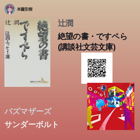
本藤安樹
辻潤
絶望の書・ですペら
(講談社文芸文庫)
バズマザーズ
サンダーボルト