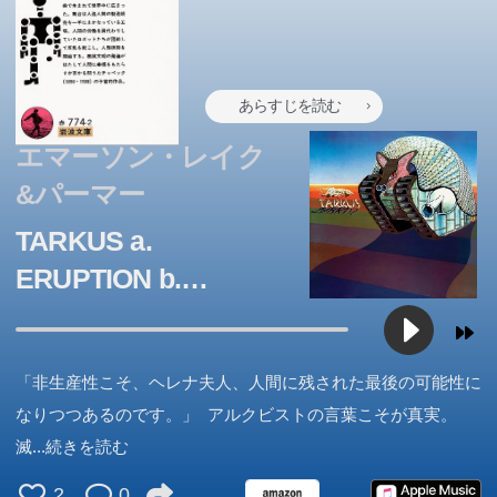
あらすじを読む
エマーソン・レイク
&パーマー
TARKUS a.
ERUPTION b.
STONES OF YEARS
c. ICONOCLAST d.
「非生産性こそ、ヘレナ夫人、人間に残された最後の可能性に
MASS e.
なりつつあるのです。」 アルクビストの言葉こそが真実。
MANTICORE f.
滅
...続きを読む
BATTLEFIELD g.
2
0