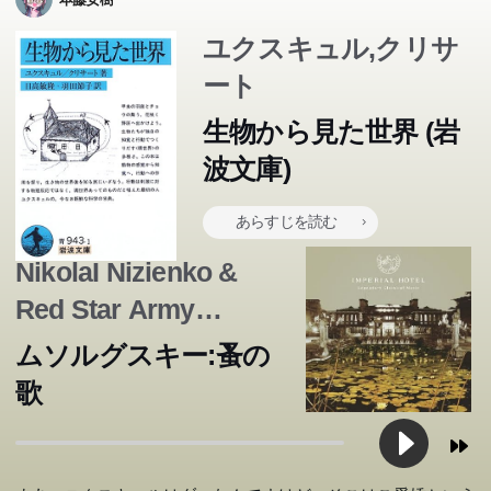
ユクスキュル,クリサ
ート
生物から見た世界 (岩
波文庫)
あらすじを読む
NikolaI Nizienko &
Red Star Army
Chorus
ムソルグスキー:蚤の
歌