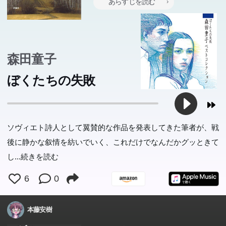
あらすじを読む
ブラリー)
森田童子
ぼくたちの失敗
ソヴィエト詩人として翼賛的な作品を発表してきた筆者が、戦
後に静かな叙情を紡いでいく、これだけでなんだかグッときて
し
...続きを読む
6
0
本藤安樹