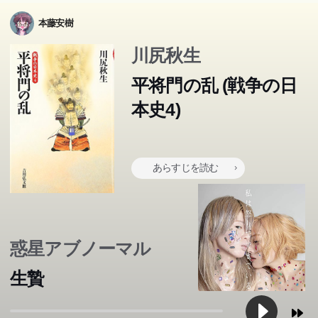
本藤安樹
川尻秋生
平将門の乱 (戦争の日
本史4)
あらすじを読む
惑星アブノーマル
生贄