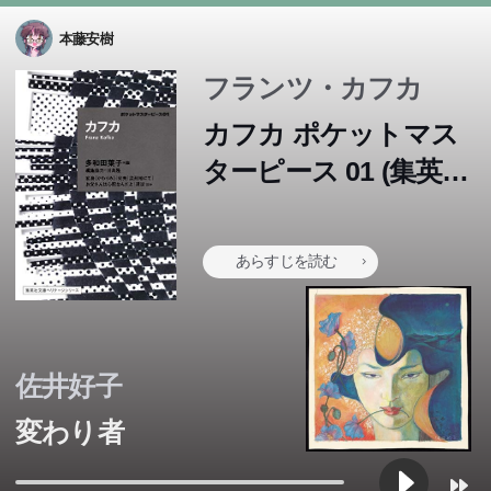
本藤安樹
フランツ・カフカ
カフカ ポケットマス
ターピース 01 (集英社
文庫ヘリテージシリー
ズ)
あらすじを読む
佐井好子
変わり者