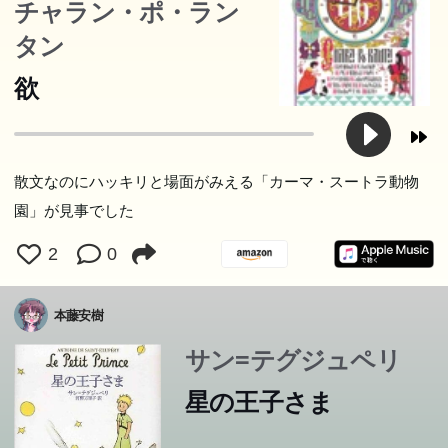
チャラン・ポ・ラン
タン
欲
散文なのにハッキリと場面がみえる「カーマ・スートラ動物
園」が見事でした
2
0
本藤安樹
サン=テグジュペリ
星の王子さま