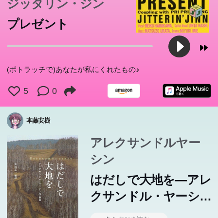
ジッタリン・ジン
プレゼント
(ポトラッチで)あなたが私にくれたもの♪
5
0
本藤安樹
アレクサンドルヤー
シン
はだしで大地を―アレ
クサンドル・ヤーシ
ン作品集 (群像社ライ