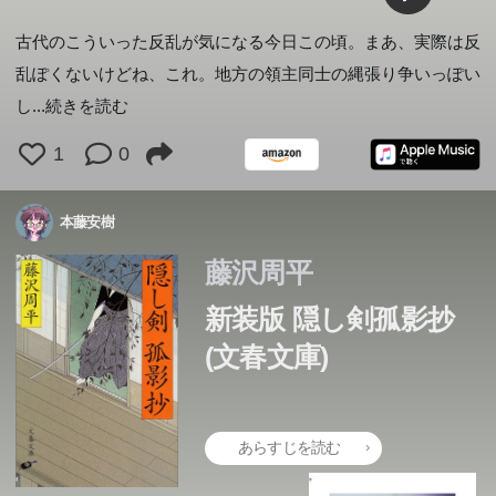
古代のこういった反乱が気になる今日この頃。まあ、実際は反
乱ぽくないけどね、これ。地方の領主同士の縄張り争いっぽい
し
...続きを読む
1
0
本藤安樹
藤沢周平
新装版 隠し剣孤影抄
(文春文庫)
あらすじを読む