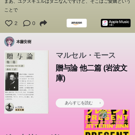
まあ、ユクスキュルはダニなんですけど、そこはご愛嬌という
ことで
2
0
本藤安樹
マルセル・モース
贈与論 他二篇 (岩波文
庫)
あらすじを読む