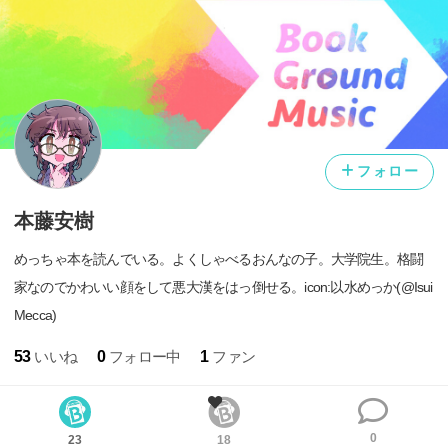
フォロー
本藤安樹
めっちゃ本を読んでいる。よくしゃべるおんなの子。大学院生。格闘
家なのでかわいい顔をして悪大漢をはっ倒せる。icon:以水めっか(@Isui
Mecca)
53
いいね
0
フォロー中
1
ファン
0
23
18