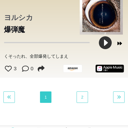
ヨルシカ
爆弾魔
くそったれ、全部爆発してしまえ
3
0
1
2