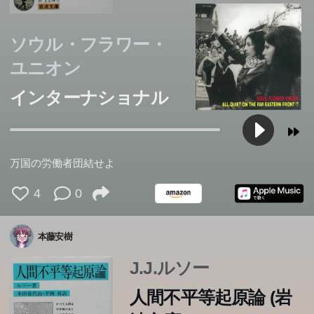
ソウル・フラワー・
ユニオン
インターナショナル
万国の労働者団結せよ
4
0
本藤安樹
J.J.ルソー
人間不平等起原論 (岩