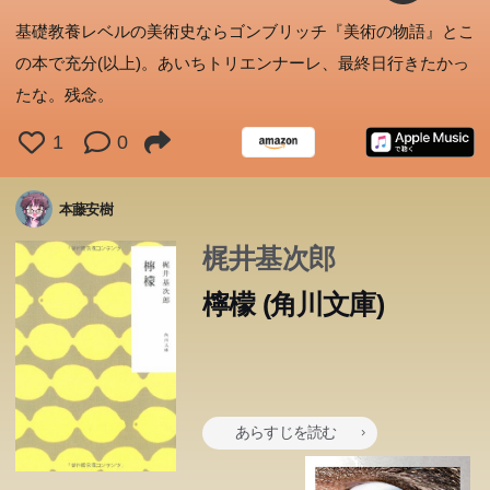
基礎教養レベルの美術史ならゴンブリッチ『美術の物語』とこ
の本で充分(以上)。あいちトリエンナーレ、最終日行きたかっ
たな。残念。
1
0
本藤安樹
梶井基次郎
檸檬 (角川文庫)
あらすじを読む