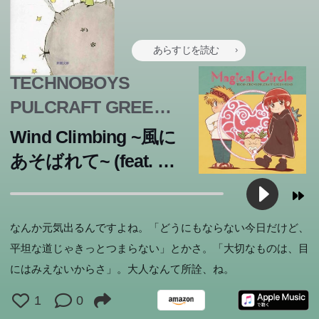
あらすじを読む
TECHNOBOYS
PULCRAFT GREEN-
FUND feat. 奥井亜紀
Wind Climbing ~風に
あそばれて~ (feat. 奥
井亜紀)
なんか元気出るんですよね。「どうにもならない今日だけど、
平坦な道じゃきっとつまらない」とかさ。「大切なものは、目
にはみえないからさ」。大人なんて所詮、ね。
1
0