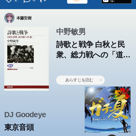
AQUATARKUS
本藤安樹
中野敏男
詩歌と戦争 白秋と民
衆、総力戦への「道」
(NHKブックス)
あらすじを読む
田舎の県立高校。バレー部の頼れるキャプテン・桐島が、
卓越した武勇と揺るぎない忠義でスコットランド王ダンカ
「障害者も健常者も同じ人間」。そんな空虚な幻想が健常
砂漠に飛行機で不時着した「僕」が出会った男の子。それ
親友を裏切って恋人を得たが、親友が自殺したために罪悪
DJ Goodeye
原爆が炸裂した朝、一組の若い男女が広島の街で愛し合っ
理由も告げずに突然部活をやめた。そこから、周囲の高校
多くの人は、人には心があることを忘れてしまっているよ
ロボットという言葉はこの戯曲で生まれて世界中に広まっ
甲虫の羽音とチョウの舞う、花咲く野原へ出かけよう。生
ンの信頼厚い将軍マクベス。しかし荒野で出会った三人の
私は体調の悪いときに美しいものを見る贅沢をしたくな
者の無関心を誘い、障害者の苦悩を呼ぶのなら、ぶちこわ
は、小さな小さな自分の星を後にして、いくつもの星をめ
感に苦しみ、自らも死を選ぶ孤独な明治の知識人の内面を
ている。―文化混淆の街モントリオールを舞台にした日本
生たちの学校生活に小さな波紋が広がっていく。バレー部
うに見えますし、教育もこんなことを続けているとどうな
た。舞台は人造人間の製造販売を一手にまかなっている工
物たちが独自の知覚と行動でつくりだす“環世界”の多様
魔女の予言はマクベスの心の底に眠っていた野心を呼びさ
る。しかし最近は馴染みの丸善に行くのも気が重い。ある
東京音頭
すしかない。障害者同士のプロレス、さらには障害者対健
ぐってから七番目の星・地球にたどり着いた王子さまだっ
描いた作品。鎌倉の海岸で出会った“先生”という主人公の
女性と黒人男性との同棲生活。人種、エロス、そして死を
の補欠・風助、ブラスバンド部・亜矢、映画部・涼也、ソ
るのだろうというような教え方を変えようとはしません。
場。人間の労働を肩代わりしていたロボットたちが団結し
さ。この本は動物の感覚から知覚へ、行動への作用を探
ます。夫以上に野心的な妻にもそそのかされ、マクベスは
日檸檬を買った私は、その香りや色に刺激され、丸善の棚
この本のあらすじは準備中です。Amazonで読むこともでき
この本のあらすじは準備中です。Amazonで読むこともでき
この本のあらすじは準備中です。Amazonで読むこともでき
この本のあらすじは準備中です。Amazonで読むこともでき
この本のあらすじは準備中です。Amazonで読むこともでき
この本のあらすじは準備中です。Amazonで読むこともでき
この本のあらすじは準備中です。Amazonで読むこともでき
この本のあらすじは準備中です。Amazonで読むこともでき
この本のあらすじは準備中です。Amazonで読むこともでき