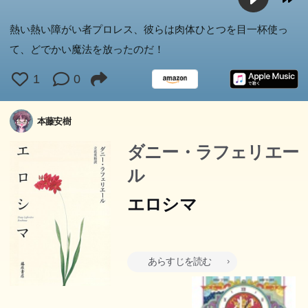
熱い熱い障がい者プロレス、彼らは肉体ひとつを目一杯使っ
て、どでかい魔法を放ったのだ！
1
0
本藤安樹
ダニー・ラフェリエー
ル
エロシマ
あらすじを読む