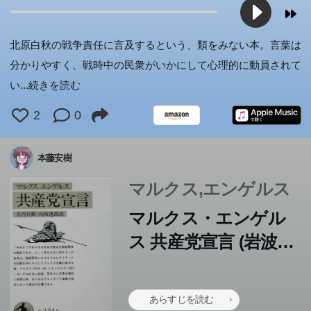
常者のマッチメイクで「清く正しい」障害者像をひっくり
た…。一度読んだら必ず宝物にしたくなる、この宝石のよ
新皇将門とその時代を描き,乱の歴史的影響を検証
不思議な魅力にとりつかれた学生の眼から間接的に主人公
ます。
ます。
ます。
ます。
ます。
ます。
ます。
ます。
ます。
鮮烈にスケッチする、俳句的ポエジー。破天荒な話題作を
フト部・実果、野球部ユーレイ部員・宏樹。部活も校内で
それでわたしは、わたしの心持ちを少数の人にでもよいか
て反乱を起こし、人類抹殺を開始する。機械文明の発達が
り、生き物の世界像を知る旅にいざなう。行動は刺激に対
遂に自分の城で王を暗殺。その後は手に入れた王位を失う
に檸檬一つを置いてくる。現実に傷つき病魔と闘いなが
返し、世間の度肝を抜いた「ドッグレッグス」、汗と涙と
うな物語は、刊行後六十年以上たった今も、世界中でみん
が描かれる前半と、後半の主人公の告白体との対照が効果
続々と発表し、アカデミー・フランセーズ会員にも選ばれ
の立場も全く違う5人それぞれに起こった変化とは...?瑞々
ら一度沁々聞いていただきたいと思うようになりました。
はたして人間に幸福をもたらすか否かを問うたチャペック
する物理反応ではなく、環世界あってのものだと唱えた最
ことを恐れ、憑かれたように殺戮を重ねていく……。悪に
ら、繊細な感受性を表した表題作ほか、「城のある町に
北原白秋の戦争責任に言及するという、類をみない本。言葉は
笑いの快進撃を描くノンフィクション。ちくま文庫化にあ
なの心をつかんで離さない。最も愛らしく毅然とした王子
的で、“我執”の主題を抑制された透明な文体で展開した後
たハイチ出身のケベック在住作家による邦訳最新刊。
しい筆致で描かれる、17歳のリアルな青春群像。第22回
―甦る名著。大数学者・岡潔の言葉。
の予言的作品。
初の人ユクスキュルの、今なお新鮮な科学の古典。
冒された精神が崩壊する様を描くシェイクスピア悲劇の傑
て」「雪後」などを収録。
分かりやすく、戦時中の民衆がいかにして心理的に動員されて
たり、20年後の新たなあとがきを加える。
さまを、優しい日本語でよみがえらせた、新訳。
期三部作の終局をなす秀作である。
小説すばる新人賞受賞作。
作。リズムある名訳でおくる決定版。
い
...続きを読む
2
0
本藤安樹
マルクス,エンゲルス
マルクス・エンゲル
ス 共産党宣言 (岩波文
庫)
あらすじを読む