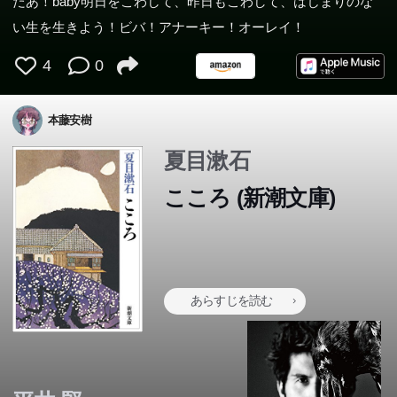
だあ！baby明日をこわして、昨日もこわして、はじまりのな
い生を生きよう！ビバ！アナーキー！オーレイ！
4
0
本藤安樹
夏目漱石
こころ (新潮文庫)
あらすじを読む