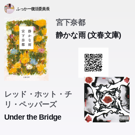
ふっかー復活委員長
宮下奈都
静かな雨 (文春文庫)
レッド・ホット・チ
リ・ペッパーズ
Under the Bridge