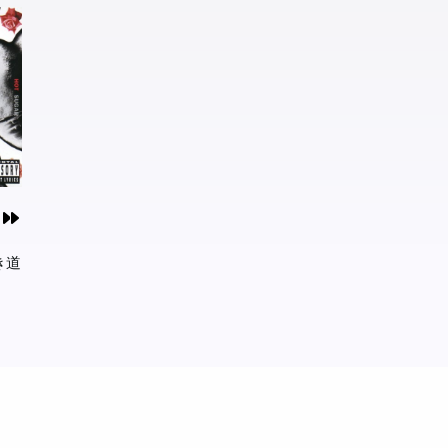
な
戻す
の中
作に
き道