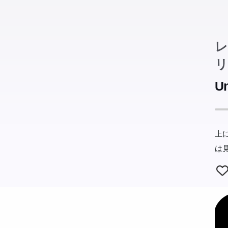
行
る
と
レ
に
選
リ
Un
上
は