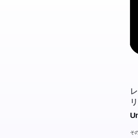
レ
リ
Un
そ