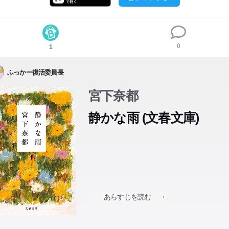
0
1
ふっかー復活委員長
宮下奈都
静かな雨 (文春文庫)
あらすじを読む