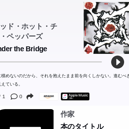
助は美味しいたいやき屋を一人で経営するこよみと出会い、親しく
。ある朝こよみは交通事故の巻き添えになり、三ヵ月後意識を取り
新しい記憶を留めておけなくなっていた。忘れても忘れても、二人
ッド・ホット・チ
は何かが育ち、二つの世界は少しずつ重なりゆく。文學界新人賞佳
ばれた瑞々しいデビュー作。
・ペッパーズ
der the Bridge
に積めないのだから、それを抱えたまま前を向くしかない。進むべ
見えている。
1
0
作家
本のタイトル