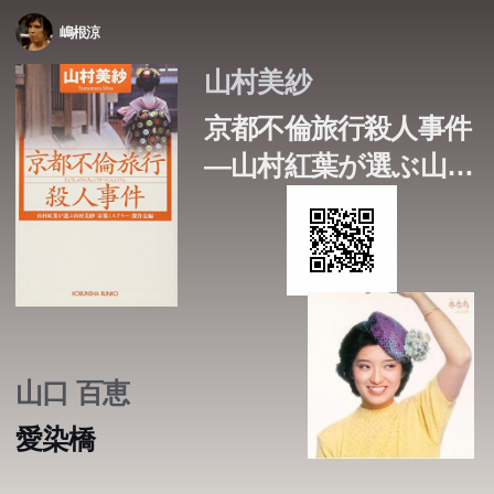
嶋根涼
山村美紗
京都不倫旅行殺人事件
―山村紅葉が選ぶ山村
美紗「京都ミステリ
ー」傑作長編 (光文社
文庫)
山口 百恵
愛染橋