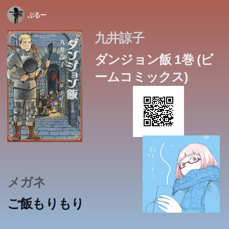
ぶるー
九井諒子
ダンジョン飯 1巻 (ビ
ームコミックス)
メガネ
ご飯もりもり