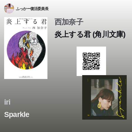
ふっかー復活委員長
西加奈子
炎上する君 (角川文庫)
iri
Sparkle